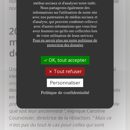
non labellisées. Un constat qui cache cependant de
médias sociaux et d'analyser notre trafic.
nombreuses disparités.
Nous partageons également des
informations sur l'utilisation de notre site
avec nos partenaires de médias sociaux et
d'analyse, qui peuvent combiner celles-ci
avec d'autres informations que vous leur
20 % de rendement en
avez fournies ou qu'ils ont collectées lors
de votre utilisation de leurs services.
moins pour les SCPI ISR
Pour en savoir plus sur notre politique de
protection des données
de plus de 10 ans
OK, tout accepter
Une étude réalisée par le magazine en ligne idéal
Tout refuser
investisseur.fr, connu notamment pour son
Personnaliser
analyse comparative des SCPI du marché
, révèle
des écarts conséquents au sein des fonds labellisés
Politique de confidentialité
en fonction de leur âge. "
Les SCPI "classiques"
présentent un rendement moyen identique quelle
que soit leur ancienneté ",
explique Caroline
Courvoisier, directrice de la rédaction
. " Mais ce
n'est pas du tout le cas pour celles qui sont