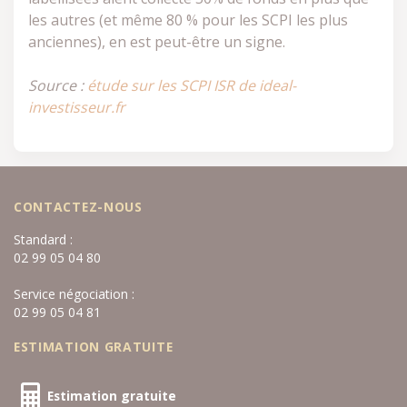
les autres (et même 80 % pour les SCPI les plus
anciennes), en est peut-être un signe.
Source :
étude sur les SCPI ISR de ideal-
investisseur.fr
CONTACTEZ-NOUS
Standard :
02 99 05 04 80
Service négociation :
02 99 05 04 81
ESTIMATION GRATUITE
Estimation gratuite