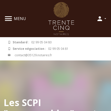
Panneau de gestion des cookies
MENU
Standard :
02 99 05 04 80
Service négociation :
02 99 05 04 81
contact@35129.notaires.fr
Les SCPI