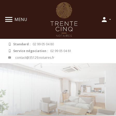
Panneau de gestion des cookies
MENU
Standard :
02 99 05 04 80
Service négociation :
02 99 05 04 81
contact@35129.notaires.fr