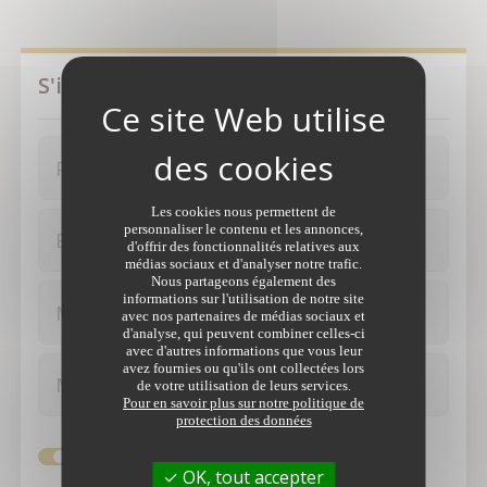
S'identifier
Prénom
Nom
Les cookies nous permettent de
personnaliser le contenu et les annonces,
Email
d'offrir des fonctionnalités relatives aux
médias sociaux et d'analyser notre trafic.
Nous partageons également des
informations sur l'utilisation de notre site
Mot de passe
avec nos partenaires de médias sociaux et
d'analyse, qui peuvent combiner celles-ci
avec d'autres informations que vous leur
avez fournies ou qu'ils ont collectées lors
Mot de passe (vérification)
de votre utilisation de leurs services.
Pour en savoir plus sur notre politique de
protection des données
Je souhaite recevoir gratuitement la
OK, tout accepter
newsletter.