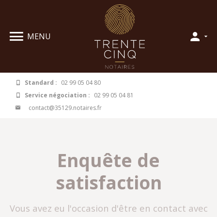
Panneau de gestion des cookies
MENU
Standard :
02 99 05 04 80
Service négociation :
02 99 05 04 81
contact@35129.notaires.fr
Enquête de
satisfaction
Vous avez eu l'occasion d'être en contact avec