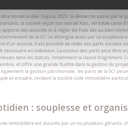
CI simplifiée mais encadrée
t être immatriculée. Depuis 2023, la démarche passe par le gu
ransmis, la société reçoit son extrait Kbis, véritable carte d'
apports des associés et à régler les frais liés au bien immob
onctionnement de la SCI se distingue aussi par sa souplesse 
d'un associé, il est possible de céder ses parts sociales sa
t nécessaire en indivision. La cession des parts peut être o
révues dans les statuts, notamment la clause d'agrément. Ce
bre, et offre une grande fluidité dans la gestion du projet 
e également la gestion patrimoniale : les parts de la SCI peu
uple et encadré, rendant la société civile immobilière partic
otidien : souplesse et organi
ivile immobilière est assurée par un ou plusieurs gérants, c