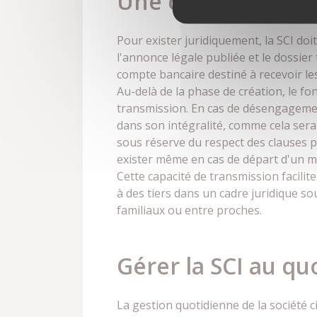
Une création de S
Pour exister juridiquement, la SCI doi
l'annonce légale publiée et le dossier t
compte bancaire destiné à recevoir les 
Au-delà de la phase de création, le f
transmission. En cas de désengagement 
dans son intégralité, comme cela serai
sous réserve du respect des clauses p
exister même en cas de départ d'un mem
Cette capacité de transmission facilit
à des tiers dans un cadre juridique so
familiaux ou entre proches.
Gérer la SCI au qu
La gestion quotidienne de la société c