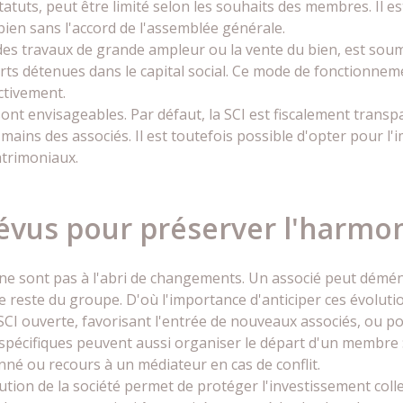
statuts, peut être limité selon les souhaits des membres. Il e
ien sans l'accord de l'assemblée générale.
s travaux de grande ampleur ou la vente du bien, est soumi
s détenues dans le capital social. Ce mode de fonctionneme
ctivement.
sont envisageables. Par défaut, la SCI est fiscalement trans
mains des associés. Il est toutefois possible d'opter pour l'i
atrimoniaux.
révus pour préserver l'harmo
ne sont pas à l'abri de changements. Un associé peut démén
 reste du groupe. D'où l'importance d'anticiper ces évolutio
 SCI ouverte, favorisant l'entrée de nouveaux associés, ou p
 spécifiques peuvent aussi organiser le départ d'un membre : 
né ou recours à un médiateur en cas de conflit.
tion de la société permet de protéger l'investissement colle