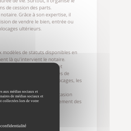
urée de vie. Surtout, il organise le
ns de cession des parts.
otaire. Grâce à son expertise, il
écision de vendre le bien, entrée ou
blocages ultérieurs.
x modèles de statuts disponibles en
ent là qu'intervient le notaire.
tement adaptés à votre projet
gles de gestion, les modalités de
pécifiques pour éviter les blocages, les
ves aux médias sociaux et
 et pérenne. C'est aussi l'occasion
tenaires de médias sociaux et
un notaire ne rédige pas seulement des
t collectées lors de votre
ité.
 confidentialité