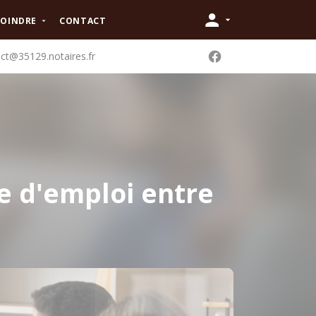
JOINDRE
CONTACT
ct@35129.notaires.fr
e d'emploi entre