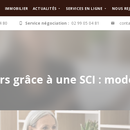
IMMOBILIER
ACTUALITÉS
SERVICES EN LIGNE
NOUS RE
4 80
Service négociation :
02 99 05 04 81
conta
rs grâce à une SCI : mod