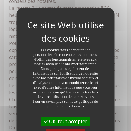
conseils des notaires.
La recette ? Le secret de cette transaction " 36
heures immo " repose sur la mise à prix du bien. Ni
trop coté, ni sous-évalué, il faut le proposer
légèrement en dessous de son prix du marché,
histoire de mettre en appétit les acheteurs !
Pour déterminer le tarif, le notaire réalise une
expertise immobilière tenant compte de toutes les
Les cookies nous permettent de
personnaliser le contenu et les annonces,
caractéristiques du bien. Une fois cette " valeur de
d'offrir des fonctionnalités relatives aux
présentation " fixée, la maison ou l'appartement
médias sociaux et d'analyser notre trafic.
Nous partageons également des
peut être proposé à la vente durant une période
informations sur l'utilisation de notre site
donnée.
avec nos partenaires de médias sociaux et
d'analyse, qui peuvent combiner celles-ci
Les offres peuvent commencer en réunissant tous
avec d'autres informations que vous leur
les candidats acquéreurs par écrans interposés.
avez fournies ou qu'ils ont collectées lors
de votre utilisation de leurs services.
Chacun valide un prix d'achat en ajoutant à chaque
Pour en savoir plus sur notre politique de
fois un pas d'enchère, comme dans une salle de
protection des données
vente. Jusqu'à la dernière seconde de cette étape
de 36 heures, les offres s'enchaînent avec suspens.
OK, tout accepter
D'un côté les acquéreurs témoignent de leur