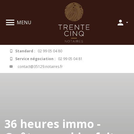
Panneau de gestion des cookies
MENU
Standard :
02 99 05 04 80
Service négociation :
02 99 05 04 81
contact@35129.notaires.fr
36 heures immo -