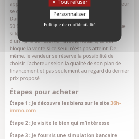
Tout refuser
appétit pour obtenir le bien et de l'autre le vendeur
se délecte du prix qui gonfle à vue d'œil.
Personnaliser
Dans certains cas, il peut dépasser de
Politique de confidentialité
50 % la " première offre possible ". Pas de panique
si le soufflé ne monte pas ! Le vendeur convient
d'un " prix de réserve " avec le notaire, ce qui
bloque la vente si ce seuil n'est pas atteint. De
même, le vendeur se réserve la possibilité de
choisir l'acheteur selon la qualité de son plan de
financement et pas seulement au regard du dernier
prix proposé.
Étapes pour acheter
Étape 1 : Je découvre les biens sur le site
36h-
immo.com
Étape 2 : Je visite le bien qui m'intéresse
Étape 3 : Je fournis une simulation bancaire