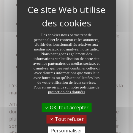
disposer d'une réserve d'eau en cas
d'incendie.
le nettoyage de vos sols et de vos carreaux ;
l'évacuation des déchets des WC en guise de
Les cookies nous permettent de
personnaliser le contenu et les annonces,
chasse d'eau ;
d'offrir des fonctionnalités relatives aux
médias sociaux et d'analyser notre trafic.
la lessive de votre linge ;
Nous partageons également des
informations sur l'utilisation de notre site
avec nos partenaires de médias sociaux et
pour alimenter des appareils
d'analyse, qui peuvent combiner celles-ci
électroménagers.
avec d'autres informations que vous leur
avez fournies ou qu'ils ont collectées lors
de votre utilisation de leurs services.
L'eau recyclée a également toute son utilité dans la
Pour en savoir plus sur notre politique de
maison pour :
protection des données
Attention cependant à un usage de l'eau
OK, tout accepter
domestique. Comparée à l'eau de source, l'eau de
pluie présente une meilleure qualité, mais, avant
Tout refuser
son usage en toute sécurité, vous devez la traiter
Personnaliser