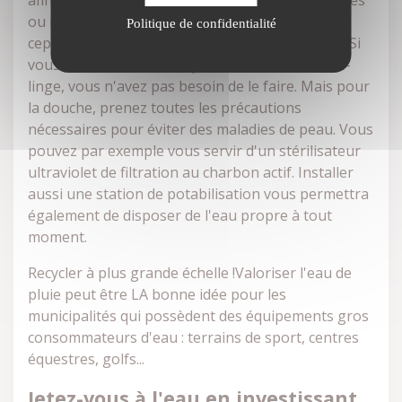
afin d'éliminer les éventuelles bactéries, particules
ou matières organiques. Le traitement dépend
Politique de confidentialité
cependant de l'emploi que vous voulez en faire. Si
vous souhaitez l'utiliser pour les W.C. ou le lave-
linge, vous n'avez pas besoin de le faire. Mais pour
la douche, prenez toutes les précautions
nécessaires pour éviter des maladies de peau. Vous
pouvez par exemple vous servir d'un stérilisateur
ultraviolet de filtration au charbon actif. Installer
aussi une station de potabilisation vous permettra
également de disposer de l'eau propre à tout
moment.
Recycler à plus grande échelle !Valoriser l'eau de
pluie peut être LA bonne idée pour les
municipalités qui possèdent des équipements gros
consommateurs d'eau : terrains de sport, centres
équestres, golfs...
Jetez-vous à l'eau en investissant