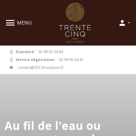
Panneau de gestion des cookies
MENU
Standard :
02 99 05 04 80
Service négociation :
02 99 05 04 81
contact@35129.notaires.fr
Au fil de l'eau ou