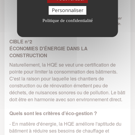
Personnaliser
CERTIFICATION HQE ?
• C'est un organisme indépendant qui se charge d'attribuer
Politique de confidentialité
les labels de construction haute qualité environnementale.
CIBLE n°2
ÉCONOMIES D'ÉNERGIE DANS LA
CONSTRUCTION
Naturellement, la HQE se veut une certification de
pointe pour limiter la consommation des bâtiments.
C'est la raison pour laquelle les chantiers de
construction ou de rénovation émettent peu de
déchets, de nuisances sonores ou de pollution. Le bâti
doit être en harmonie avec son environnement direct.
Quels sont les critères d'éco-gestion ?
- En matière d'énergie, la HQE améliore l'aptitude du
bâtiment à réduire ses besoins de chauffage et