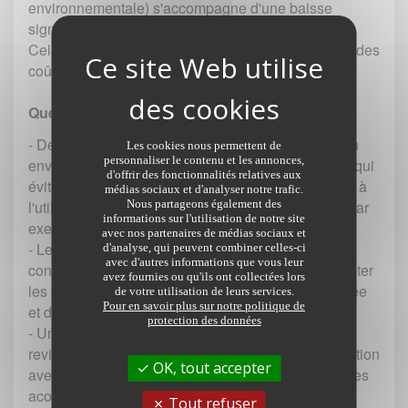
environnementale) s'accompagne d'une baisse
significative des émissions de gaz à effet de serre.
Cela repose sur un système constructif privilégiant des
coûts réduits de mise en œuvre.
Quels sont les critères d'éco-construction ?
- Des relations harmonieuses du bâtiment avec son
Les cookies nous permettent de
personnaliser le contenu et les annonces,
environnement immédiat. Voici une préconisation qui
d'offrir des fonctionnalités relatives aux
évite le déploiement de nouveaux réseaux et incite à
médias sociaux et d'analyser notre trafic.
Nous partageons également des
l'utilisation des transports disponibles localement par
informations sur l'utilisation de notre site
exemple.
avec nos partenaires de médias sociaux et
- Le choix intégré des produits et procédés de
d'analyse, qui peuvent combiner celles-ci
avec d'autres informations que vous leur
construction. À ce stade, il s'agit notamment d'adapter
avez fournies ou qu'ils ont collectées lors
les systèmes constructifs à la durée de vie souhaitée
de votre utilisation de leurs services.
Pour en savoir plus sur notre politique de
et de faciliter l'accès pour l'entretien du bâti.
protection des données
- Un chantier à faibles nuisances. Un des enjeux
revient à valoriser au mieux les déchets en adéquation
OK, tout accepter
avec les filières locales tout en limitant les nuisances
acoustiques, visuelles…
Tout refuser