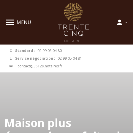
Panneau de gestion des cookies
MENU
Standard :
02 99 05 04 80
Service négociation :
02 99 05 04 81
contact@35129.notaires.fr
Maison plus