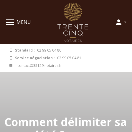
Panneau de gestion des cookies
MENU
Standard :
02 99 05 04 80
Service négociation :
02 99 05 04 81
contact@35129.notaires.fr
Comment délimiter sa