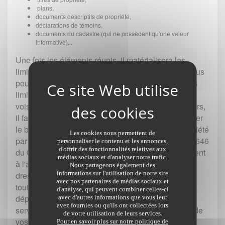
plans,
documents descriptifs de propriété,
déclarations de témoins,
documents du cadastre (qui ne possèdent qu'une valeur
informative)...
Une fois les éléments réunis, il matérialisera les
limites de votre propriété en posant des bornes. Vous
pourrez ainsi clôturer votre terrain en respectant les
limites définies. L'idéal est de s'entendre avec le
voisin pour partager les frais de bornage. Par ailleurs,
il faut savoir que tout propriétaire est en droit d'exiger
le bornage de sa parcelle afin de délimiter sa propriété
Les cookies nous permettent de
par rapport aux propriétés voisines attenantes (art. 646
personnaliser le contenu et les annonces,
d'offrir des fonctionnalités relatives aux
du Code civil). Cette délimitation se fait généralement
médias sociaux et d'analyser notre trafic.
à l'amiable. Il suffit de s'adresser à un géomètre qui
Nous partageons également des
informations sur l'utilisation de notre site
dressera un procès-verbal de bornage signé par
avec nos partenaires de médias sociaux et
toutes les parties concernées. Celui-ci sera ensuite
d'analyse, qui peuvent combiner celles-ci
déposé chez le notaire en vue d'une publication au
avec d'autres informations que vous leur
avez fournies ou qu'ils ont collectées lors
service de la publicité foncière. Si un ou plusieurs de
de votre utilisation de leurs services.
vos voisins refusent de signer, vous n'aurez d'autre
Pour en savoir plus sur notre politique de