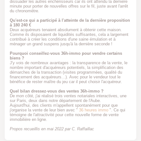
dissuader les autres enchérisseurs car ils ont attendu la dernière
minute pour porter de nouvelles offres sur le fil, juste avant l'arrêt
du chronomètre.
Qu'est-ce qui a participé à l'atteinte de la dernière proposition
à 180 240 €
Deux acquéreurs tenaient absolument à obtenir cette maison.
Comme ils disposaient de liquidités suffisantes, cela a largement
contribué à créer les conditions d'une saine émulation et à
ménager un grand suspens jusqu'à la dernière seconde !
Pourquoi conseillez-vous 36h-immo pour vendre certains
biens ?
J'y vois de nombreux avantages : la transparence de la vente, le
nombre important d'acquéreurs potentiels, la simplification des
démarches de la transaction (visites programmées, qualité du
financement des acquéreurs…). Avec pour le vendeur tout le
bénéfice de rester maître du jeu car il peut choisir l'acquéreur.
Quel bilan dressez-vous des ventes 36h-immo ?
De mon côté, j'ai réalisé trois ventes notariales interactives, une
sur Paris, deux dans notre département de l'Aube.
Aujourd'hui, des clients m'appellent spontanément pour que
j'organise la vente de leur bien avec "
36 heures immo
". Ce qui
témoigne de l'attractivité pour cette nouvelle forme de vente
immobilière en ligne.
Propos recueillis en mai 2022 par C. Raffaillac