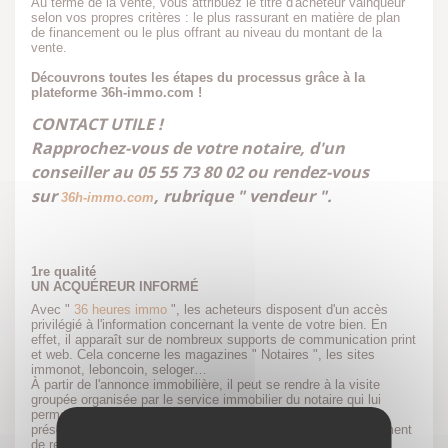
Au terme de la vente, vous attribuez le titre d'acheteur vainqueur
selon vos propres critères : le plus rassurant en matière de plan
de financement ou le plus offrant au niveau du montant de la
vente.
Découvrons toutes les étapes du processus grâce à la
plateforme 36h-immo.com !
CONTACT UTILE !
Rapprochez-vous de votre notaire, d'un
conseiller au 05 55 73 80 02 ou rendez-vous
sur
, rubrique " vendeur ".
36h-immo.com
1re qualité
UN ACQUÉREUR INFORMÉ
Avec "
36 heures immo
", les acheteurs disposent d'un accès
privilégié à l'information concernant la vente de votre bien. En
effet, il apparaît sur de nombreux supports de communication print
et web. Cela concerne les magazines " Notaires ", les sites
immonot, leboncoin, seloger…
À partir de l'annonce immobilière, il peut se rendre à la visite
groupée organisée par le service immobilier du notaire qui lui
permet de découvrir votre bien en détail. Une occasion de
présenter votre maison ou appartement en évitant le désagrément
de recevoir successivement les acquéreurs.