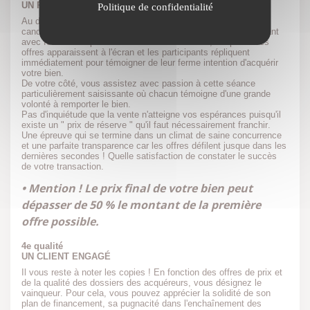
UN PARTICIPANT DÉTERMINÉ
Politique de confidentialité
Au déclenchement du chrono " 36 heures immo ", tous les
candidats manifestent la plus grande attention tout en observant
avec fébrilité les premières enchères. Très vite, les premières
offres apparaissent à l'écran et les participants répliquent
immédiatement pour témoigner de leur ferme intention d'acquérir
votre bien.
De votre côté, vous assistez avec passion à cette séance
particulièrement saisissante où chacun témoigne d'une grande
volonté à remporter le bien.
Pas d'inquiétude que la vente n'atteigne vos espérances puisqu'il
existe un " prix de réserve " qu'il faut nécessairement franchir.
Une épreuve qui se termine dans un climat de saine concurrence
et une parfaite transparence car les offres défilent jusque dans les
dernières secondes ! Quelle satisfaction de constater le succès
de votre transaction.
• Mention ! Le prix final de votre bien peut
dépasser de 50 % le montant de la première
offre possible.
4e qualité
UN CLIENT ENGAGÉ
Il vous reste à noter les copies ! En fonction des offres de prix et
de la qualité des dossiers des acquéreurs, vous désignez le
vainqueur. Pour cela, vous pouvez apprécier la solidité de son
plan de financement, sa pugnacité dans l'enchaînement des