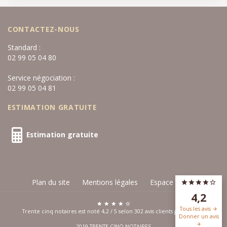
CONTACTEZ-NOUS
Standard :
02 99 05 04 80
Service négociation :
02 99 05 04 81
ESTIMATION GRATUITE
Estimation gratuite
Plan du site
Mentions légales
Espace privé
4,2
Tous les avis
Trente cinq notaires est noté
4,2
/
5
selon
302
avis clients
google.com
Donner un avis
2019 TRENTE-CINQ NOTAIRES