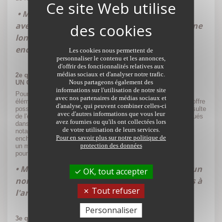
• Mention ! Les acheteurs qui se présentent
avec une simulation bancaire partent avec une
longueur d'avance pour participer aux
enchères.
Les cookies nous permettent de
personnaliser le contenu et les annonces,
d'offrir des fonctionnalités relatives aux
médias sociaux et d'analyser notre trafic.
2e qualité
Nous partageons également des
UN CANDIDAT MOTIVÉ
informations sur l'utilisation de notre site
Pour réussir son acquisition, l'acheteur peut compter sur des
avec nos partenaires de médias sociaux et
éléments attractifs. À commencer par le prix de la " première offre
d'analyse, qui peuvent combiner celles-ci
possible " qui permet de lancer les offres pour votre bien. Il résulte
avec d'autres informations que vous leur
de l'expertise réalisée par le notaire qui maîtrise les prix pratiqués
avez fournies ou qu'ils ont collectées lors
dans le secteur. Pour stimuler au maximum les acquéreurs, le
de votre utilisation de leurs services.
notaire applique une légère décote, histoire de faire monter les
Pour en savoir plus sur notre politique de
enchères. De votre côté, le notaire vous a invité à signer
protection des données
un mandat exclusif de recherche d'acquéreurs de courte durée
pour valider la transaction.
• Mention ! Les inscrits à la vente atteignent un
OK, tout accepter
nombre record et cela promet un large succès à
Tout refuser
l'arrivée.
Personnaliser
3e qualité