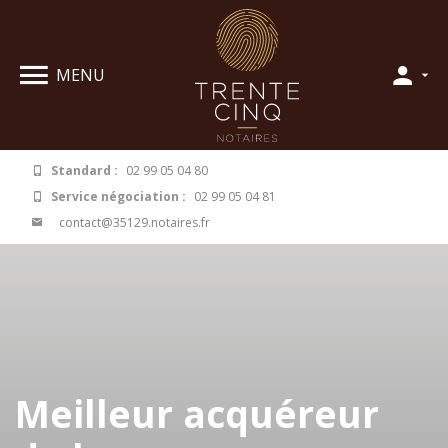
Panneau de gestion des cookies
MENU
Standard :
02 99 05 04 80
Service négociation :
02 99 05 04 81
contact@35129.notaires.fr
Meilleur acquéreur