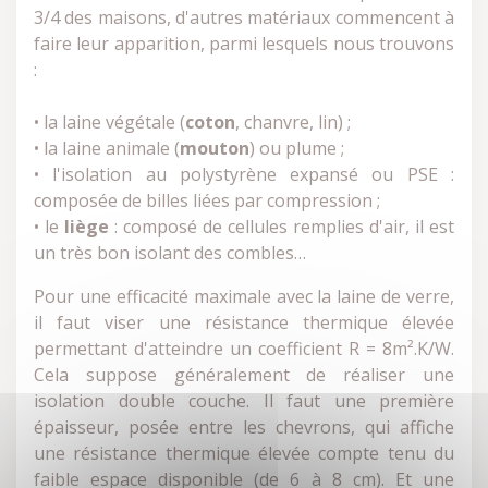
3/4 des maisons, d'autres matériaux commencent à
faire leur apparition, parmi lesquels nous trouvons
:
• la laine végétale (
coton
, chanvre, lin) ;
• la laine animale (
mouton
) ou plume ;
• l'isolation au polystyrène expansé ou PSE :
composée de billes liées par compression ;
• le
liège
: composé de cellules remplies d'air, il est
un très bon isolant des combles…
Pour une efficacité maximale avec la laine de verre,
il faut viser une résistance thermique élevée
permettant d'atteindre un coefficient R = 8m².K/W.
Cela suppose généralement de réaliser une
isolation double couche. Il faut une première
épaisseur, posée entre les chevrons, qui affiche
une résistance thermique élevée compte tenu du
faible espace disponible (de 6 à 8 cm). Et une