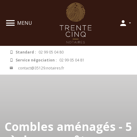
Panneau de gestion des cookies
MENU
Standard :
02 99 05 04 80
Service négociation :
02 99 05 04 81
contact@35129.notaires.fr
Combles aménagés - 5