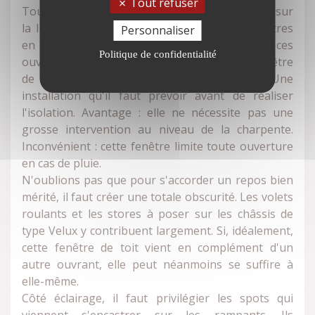
Tout refuser
Tout le charme des combles aménagés repose sur
la luminosité naturelle. Elle provient des fenêtres
Personnaliser
en pignon et des chiens-assis sur le toit. Si ces
Politique de confidentialité
ouvertures ne suffisent pas, la pose d'une fenêtre
de toit permet de bien éclairer la pièce. Une
installation qu'il faut prévoir avant de réaliser
l'isolation. Avantage : elle ne nécessite pas une
grosse intervention au niveau de la charpente.
Inconvénient : cette fenêtre limite toute ouverture
en cas de pluie.
N'oublions pas que pour s'accorder un repos bien
mérité, il faut créer une totale obscurité. Les volets
roulants et les stores à poser sur les châssis de
type Velux y contribuent largement. Si, idéalement,
cette fenêtre de toit vient en complément d'un
autre ouvrant, elle peut néanmoins se suffire à
elle-même.
Côté éclairage, il faut privilégier les spots qui