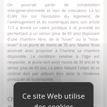
On pourrait parler de cohabitation
intergénérationnelle et non de colocation. La loi
ELAN (loi sur l'évolution du logement, de
l'aménagement et du numérique) dans son article
117 a donné un cadre juridique à ce procédé en
permettant à un sénior (plus de 60 ans) disposant
d'une chambre libre, de la "louer" ou la "sous-
louer" à un jeune de moins de 30 ans. Mamie Rose
pourrait ainsi proposer à Charline sa chambre
disponible. La condition relative à l'âge est
respectée ; le jeune doit avoir moins de 30 ans et le
sénior plus de 60 ans. La pièce faisant l'objet de ce
contrat doit par ailleurs être dans la résidence
principale de la personne.
Charline