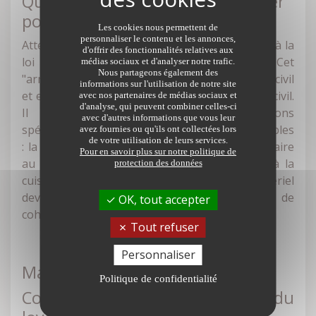
Quelles sont les règles à respecter
pour pouvoir louer ?
Les cookies nous permettent de
personnaliser le contenu et les annonces,
Attention, ce n'est en aucun cas un bail soumis à la
d'offrir des fonctionnalités relatives aux
loi du 6/07/89 sur
les rapports locatifs.
Cet
médias sociaux et d'analyser notre trafic.
Nous partageons également des
"arrangement" est un contrat au sens du Code civil
informations sur l'utilisation de notre site
et est soumis aux articles 1101 à 1231 du Code civil.
avec nos partenaires de médias sociaux et
d'analyse, qui peuvent combiner celles-ci
Il doit contenir également des dispositions
avec d'autres informations que vous leur
spécifiques. Des aspects sont donc non négociables
avez fournies ou qu'ils ont collectées lors
de votre utilisation de leurs services.
: la taille de la chambre par exemple qui doit faire
Pour en savoir plus sur notre politique de
au moins 9 m2 et également un libre accès à la
protection des données
cuisine et aux sanitaires. Un arrêté ministériel
devrait prochainement définir une charte de
OK, tout accepter
cohabitation intergénérationnelle solidaire.
Tout refuser
Personnaliser
Mamie Rose
Politique de confidentialité
Comment fixer le montant du