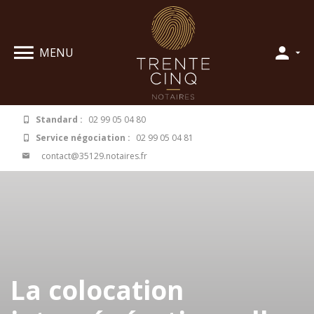
Panneau de gestion des cookies
MENU
Standard :
02 99 05 04 80
Service négociation :
02 99 05 04 81
contact@35129.notaires.fr
La colocation