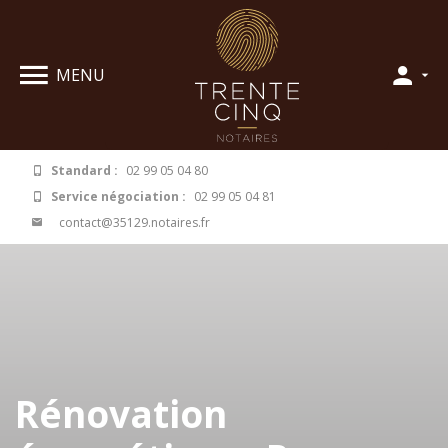
Panneau de gestion des cookies
MENU
Standard :
02 99 05 04 80
Service négociation :
02 99 05 04 81
contact@35129.notaires.fr
Rénovation