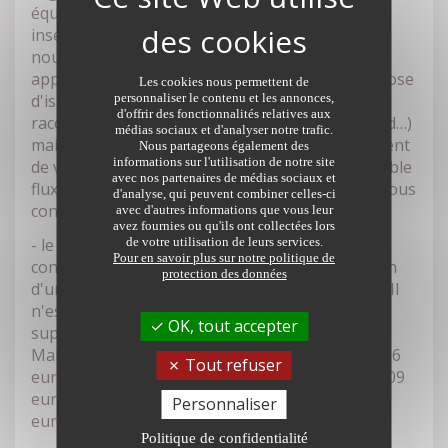
équipements de ventilation naturelle (DOM), les
inserts ou foyers fermés. Par contre en 2020, 7
nouveaux types de dépenses ont fait leur
apparition, essentiellement des frais de pose (pose
Les cookies nous permettent de
d'isolation des parois vitrées, d'équipements de
personnaliser le contenu et les annonces,
d'offrir des fonctionnalités relatives aux
raccordement à un réseau de chaleur ou de froid…)
médias sociaux et d'analyser notre trafic.
mais aussi l'acquisition et la pose d'un équipement
Nous partageons également des
informations sur l'utilisation de notre site
de ventilation mécanique contrôlée (VMC) à double
avec nos partenaires de médias sociaux et
flux ou la réalisation d'un bouquet de travaux (sous
d'analyse, qui peuvent combiner celles-ci
conditions) ;
avec d'autres informations que vous leur
avez fournies ou qu'ils ont collectées lors
- le bénéfice du CITE est subordonné à des
de votre utilisation de leurs services.
Pour en savoir plus sur notre politique de
conditions de ressources (sauf pour l'installation
protection des données
d'une borne de charge pour voiture électrique). Il
n'est accordé qu'aux foyers dont le revenu est
OK, tout accepter
supérieur aux plafonds de l'Anah (sinon c'est
MaPrimRéno' qui s'applique) et inférieur à 27 706
Tout refuser
euros pour la 1re part du quotient familial + 8 209
euros pour les 2 demi-parts suivantes + 6 157
Personnaliser
euros pour les demi-parts supplémentaires.
Politique de confidentialité