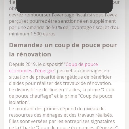
1 aide pas 2
: Si vous avez déclaré des travaux pour
obtenir à la fois le CITE et MaPrimeRénov', vous
devrez rembourser l'avantage fiscal (si vous l'avez
perçu) et pourrez être sanctionné en supplément
par une amende de 50 % de l'avantage fiscal et d'au
minimum 1 500 euros.
Demandez un coup de pouce pour
la rénovation
Depuis 2019, le dispositif "
Coup de pouce
économies d'énergie
" permet aux ménages en
situation de précarité énergétique de bénéficier
d'aides pour réaliser des travaux de rénovation.
Le dispositif se décline en 2 aides, la prime "Coup
de pouce chauffage" et la prime "Coup de pouce
isolation".
Le montant des primes dépend du niveau de
ressources des ménages et des travaux réalisés.
Elles sont versées par les entreprises signataires
de la Charte "Coup de pouce économies d'énergie",