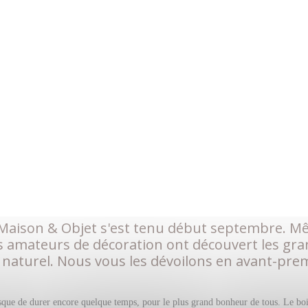
Maison & Objet s'est tenu début septembre. Même
les amateurs de décoration ont découvert les gr
 naturel. Nous vous les dévoilons en avant-prem
risque de durer encore quelque temps, pour le plus grand bonheur de tous. Le boi