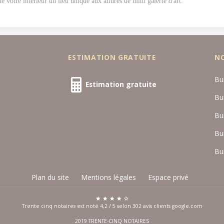
 de votre intérieur un lieu unique aux allures de mini galerie d'art.
ESTIMATION GRATUITE
N
Bu
Estimation gratuite
Bu
Bu
Bu
Bu
Plan du site
Mentions légales
Espace privé
Trente cinq notaires est noté
4,2
/
5
selon
302
avis clients
google.com
2019 TRENTE-CINQ NOTAIRES