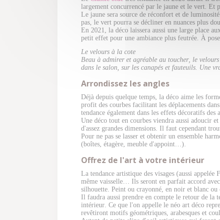
largement concurrencé par le jaune et le vert. Et 
Le jaune sera source de réconfort et de luminosité
pas, le vert pourra se décliner en nuances plus d
En 2021, la déco laissera aussi une large place aux
petit effet pour une ambiance plus feutrée. À poser
Le velours à la cote
Beau à admirer et agréable au toucher, le velours 
dans le salon, sur les canapés et fauteuils. Une vr
Arrondissez les angles
Déjà depuis quelque temps, la déco aime les forme
profit des courbes facilitant les déplacements dans
tendance également dans les effets décoratifs des 
Une déco tout en courbes viendra aussi adoucir et 
d'assez grandes dimensions. Il faut cependant trouv
Pour ne pas se lasser et obtenir un ensemble harmo
(boîtes, étagère, meuble d'appoint…).
Offrez de l'art à votre intérieur
La tendance artistique des visages (aussi appelée F
même vaisselle… Ils seront en parfait accord avec
silhouette. Peint ou crayonné, en noir et blanc ou
Il faudra aussi prendre en compte le retour de la 
intérieur. Ce que l'on appelle le néo art déco rep
revêtiront motifs géométriques, arabesques et coul