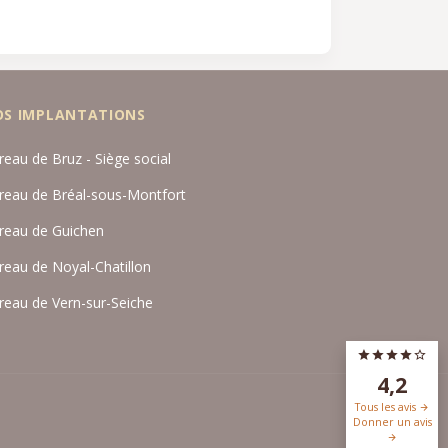
OS IMPLANTATIONS
reau de Bruz - Siège social
reau de Bréal-sous-Montfort
reau de Guichen
reau de Noyal-Chatillon
reau de Vern-sur-Seiche
4,2
Tous les avis
Donner un avis