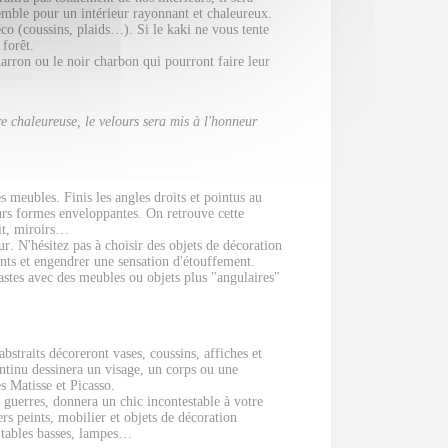
semble pour un intérieur rayonnant et chaleureux.
co (coussins, plaids…). Si le kaki ne vous tente
forêt.
 marron ou le noir charbon qui pourront faire leur
e chaleureuse, le velours sera mis à l'honneur
 meubles. Finis les angles droits et pointus au
leurs formes enveloppantes. On retrouve cette
lit, miroirs…
r. N'hésitez pas à choisir des objets de décoration
sents et engendrer une sensation d'étouffement.
rastes avec des meubles ou objets plus "angulaires"
bstraits décoreront vases, coussins, affiches et
ntinu dessinera un visage, un corps ou une
s Matisse et Picasso.
 guerres, donnera un chic incontestable à votre
rs peints, mobilier et objets de décoration
s tables basses, lampes…