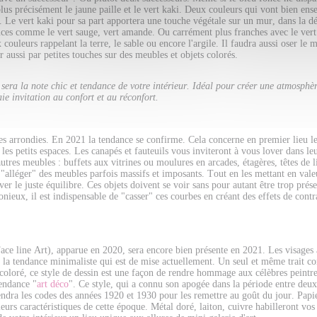
plus précisément le jaune paille et le vert kaki. Deux couleurs qui vont bien en
. Le vert kaki pour sa part apportera une touche végétale sur un mur, dans la dé
ouces comme le vert sauge, vert amande. Ou carrément plus franches avec le vert 
 couleurs rappelant la terre, le sable ou encore l'argile. Il faudra aussi oser le
 aussi par petites touches sur des meubles et objets colorés.
sera la note chic et tendance de votre intérieur. Idéal pour créer une atmosphèr
aie invitation au confort et au réconfort.
s arrondies. En 2021 la tendance se confirme. Cela concerne en premier lieu les
 les petits espaces. Les canapés et fauteuils vous inviteront à vous lover dans 
autres meubles : buffets aux vitrines ou moulures en arcades, étagères, têtes de 
"alléger" des meubles parfois massifs et imposants. Tout en les mettant en valeu
er le juste équilibre. Ces objets doivent se voir sans pour autant être trop pré
nieux, il est indispensable de "casser" ces courbes en créant des effets de cont
ace line Art), apparue en 2020, sera encore bien présente en 2021. Les visages a
 la tendance minimaliste qui est de mise actuellement. Un seul et même trait co
 coloré, ce style de dessin est une façon de rendre hommage aux célèbres peintre
tendance "
art déco
". Ce style, qui a connu son apogée dans la période entre deux
rendra les codes des années 1920 et 1930 pour les remettre au goût du jour. Papie
eurs caractéristiques de cette époque. Métal doré, laiton, cuivre habilleront vo