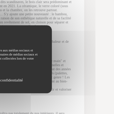
 dits scandinaves, le bois clair sera prédominant et
ent en 2021. La céramique, le verre coloré (sous
s et la chambre, on les retrouve partout.
... S'y ajoute une petite nouveauté : le bambou,
 raison de son esthétique naturelle et de sa facilité
: en revêtement de sol, en cloison pour séparer et
) voire comme ustensiles de cuisine…
e papier peint).
n aspect confèrent une impression de chaleur et de
ves aux médias sociaux et
tenaires de médias sociaux et
t collectées lors de votre
 la volonté de privilégier le "seconde main" et
 repose sur des techniques traditionnelles et
 concept qui a pointé son nez au début des années
nt des matériaux recyclés ou récupérés (palettes,
s de brocante et vide-greniers en tout genre ! Les
 confidentialité
es, les créations slow design invitent au bien-
superflu disparaît pour faire ressortir et valoriser
îtra pas totalement de nos intérieurs, il sera