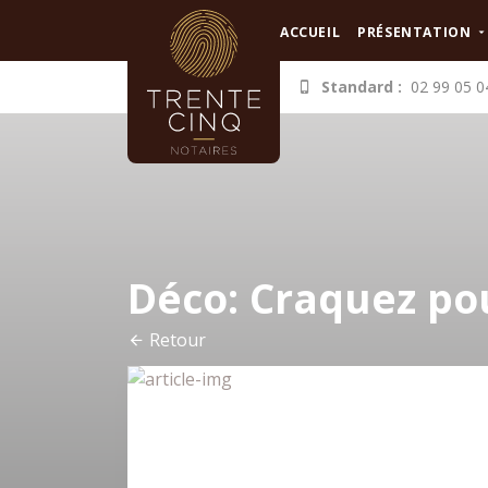
Panneau de gestion des cookies
ACCUEIL
PRÉSENTATION
Standard :
02 99 05 0
Déco: Craquez po
Retour