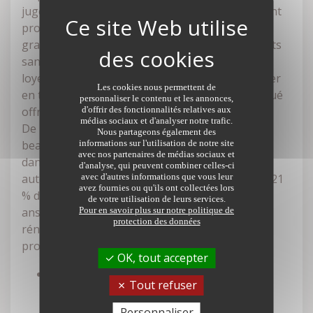
juger par sa valorisation en 10 ans où les prix ont
progressé de 10 % en moyenne. Par ailleurs, les
grandes villes font face à un besoin de logements
sans précédent. L'arrivée de l'encadrement des
loyers à Bordeaux, Grenoble Lyon ou Montpellier
Les cookies nous permettent de
en témoigne. L'achat d'un bien destiné à être loué
personnaliser le contenu et les annonces,
offre de belles perspectives.
d'offrir des fonctionnalités relatives aux
médias sociaux et d'analyser notre trafic.
De plus, les immeubles de rapport profitent de
Nous partageons également des
beaux avantages fiscaux avec le dispositif Pinel
informations sur l'utilisation de notre site
avec nos partenaires de médias sociaux et
dans le neuf et le Denormandie dans l'ancien. Ils
d'analyse, qui peuvent combiner celles-ci
autorisent une réduction d'impôt allant jusqu'à 21
avec d'autres informations que vous leur
avez fournies ou qu'ils ont collectées lors
% du prix du logement à condition de le louer 12
de votre utilisation de leurs services.
ans. Dans l'ancien, il faut que les travaux de
Pour en savoir plus sur notre politique de
protection des données
rénovation représentent 25 % du coût total du
projet.
OK, tout accepter
Cas chiffré :
pour l'achat d'un logement
Tout refuser
ancien de 150 000 € avec 50 000 € de
travaux, l'aide se chiffre à 42 000 € pour
Personnaliser