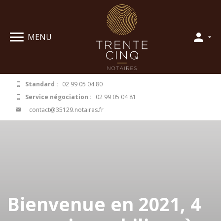
Panneau de gestion des cookies
MENU
Standard :
02 99 05 04 80
Service négociation :
02 99 05 04 81
contact@35129.notaires.fr
Bienvenue en 2021, 4