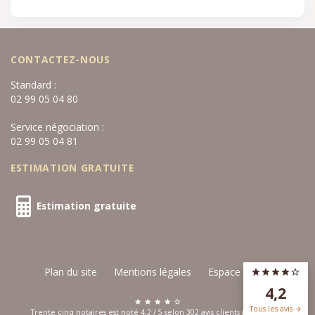
CONTACTEZ-NOUS
Standard :
02 99 05 04 80
Service négociation :
02 99 05 04 81
ESTIMATION GRATUITE
Estimation gratuite
Plan du site
Mentions légales
Espace privé
4,2
Tous les avis
Trente cinq notaires est noté
4,2
/
5
selon
302
avis clients
google.com