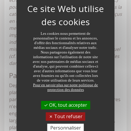
échange de la mise à disposition d'un local nu (…)
pour le tournage d'un film sont imposables dans la
catégorie des revenus fonciers. Les revenus perçus
en échange de la mise à disposition d'un local
meublé pour le tournage d'un film sont
Les cookies nous permettent de
imposables dans la catégorie des bénéfices
personnaliser le contenu et les annonces,
industriels et commerciaux. Cela étant, si cette
d'offrir des fonctionnalités relatives aux
médias sociaux et d'analyser notre trafic.
mise à disposition présente un caractère ponctuel
Nous partageons également des
(cf. I-B-5-§ 70), ces revenus demeurent imposables
informations sur l'utilisation de notre site
avec nos partenaires de médias sociaux et
dans la catégorie des revenus fonciers".
d'analyse, qui peuvent combiner celles-ci
avec d'autres informations que vous leur
Partager sa piscine
avez fournies ou qu'ils ont collectées lors
de votre utilisation de leurs services.
Depuis la fin du premier confinement, les
Pour en savoir plus sur notre politique de
protection des données
plateformes de location de piscines entre
particuliers sont prises d'assaut ! Les propriétaires
OK, tout accepter
n'en reviennent toujours pas des revenus
engendrés par ce nouvel eldorado, qui dépasse
Tout refuser
largement leurs frais d'entretien. Selon Swimmy,
plateforme qui se partage le marché
Personnaliser