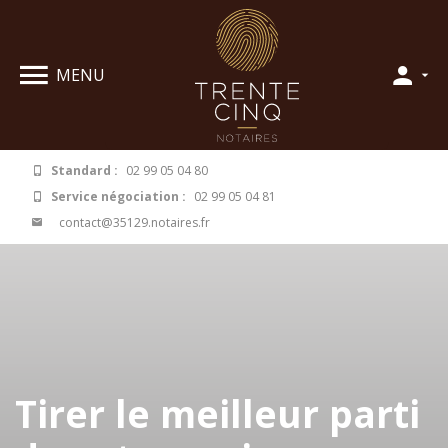
Panneau de gestion des cookies
MENU
Standard :
02 99 05 04 80
Service négociation :
02 99 05 04 81
contact@35129.notaires.fr
Tirer le meilleur parti