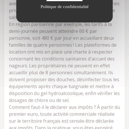
avec LouerUnePiscine, les propriétaires de piscines
Politique de confidentialité
privées peuvent gagner jusqu'à 7 500 € dans une
saison.
En région parisienne par exemple, les tarifs à la
demi-journée peuvent atteindre 60 € par
personne, soit 480 € par jour en accueillant deux
familles de quatre personnes ! Les plateformes de
location ont mis en place une charte à respecter
concernant les conditions sanitaires d'accueil des
nageurs. Les propriétaires ne peuvent en effet
accueillir plus de 8 personnes simultanément. Ils
doivent proposer des douches, désinfecter tous les
équipements après chaque baignade et mettre à
disposition du gel hydroalcoolique, enfin vérifier les
dosages de chlore ou de sel.
Comment faut-il le déclarer aux impôts ? À partir du
premier euro, toute activité commerciale réalisée
sur le territoire français est censée être déclarée
aux impôts. Dans la pratique, vous êtes exonéré