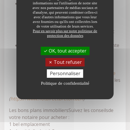
l'état. Portez de préférence votre choix sur
informations sur l'utilisation de notre site
avec nos partenaires de médias sociaux et
une résidence habitable en l'état si vos
d'analyse, qui peuvent combiner celles-ci
moyens vous le permettent. Vous éviterez
avec d'autres informations que vous leur
avez fournies ou qu'ils ont collectées lors
ainsi la galère des travaux interminables.
de votre utilisation de leurs services.
Orientez-vous vers les produits qui exigent
Pour en savoir plus sur notre politique de
protection des données
peu de réparations ;
le prix. Préférez les biens proposés à la vente
OK, tout accepter
par votre notaire. Ils bénéficient d'une
évaluation immobilière qui permet de les
Tout refuser
retrouver à leur juste prix sur le marché
immobilier. Dans leur dernier
Baromètre de
Personnaliser
l'immobilier « PRIX »
, les notaires dévoilent les
Politique de confidentialité
prix médians des biens en Bretagne
(
https://www.notaireetbreton.bzh
)
Les bons plans immobiliersSuivez les conseilsde
votre notaire pour acheter :
1 bel emplacement