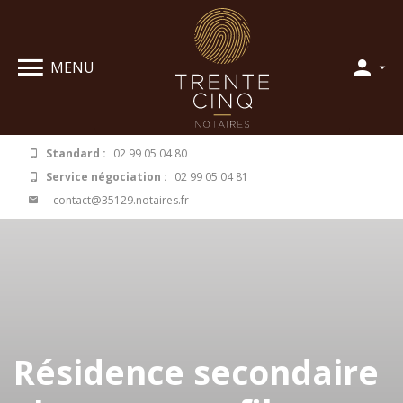
Panneau de gestion des cookies
MENU
Standard :
02 99 05 04 80
Service négociation :
02 99 05 04 81
contact@35129.notaires.fr
Résidence secondaire