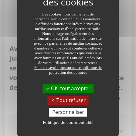
Les cookies nous permettent de
personnaliser le contenu et les annonces,
d'offrir des fonctionnalités relatives aux
médias sociaux et d'analyser notre trafic.
Nous partageons également des
informations sur l'utilisation de notre site
avec nos partenaires de médias sociaux et
Avec la sécurité juridique et le
d'analyse, qui peuvent combiner celles-ci
avec d'autres informations que vous leur
juste prix pour maîtres-mots, le
avez fournies ou qu'ils ont collectées lors
de votre utilisation de leurs services.
service négociation du notaire
Pour en savoir plus sur notre politique de
protection des données
vous accompagne dans la réussite
de votre transaction immobilière.
OK, tout accepter
Demandez
les diagnostics nécessaires à la
Tout refuser
mise en vente de votre bien.
Contactez le
service négociation de votre
Personnaliser
notaire pour disposer d'une estimation au
Politique de confidentialité
plus près du marché.
Signez le
mandat
de vente
pour officialiser