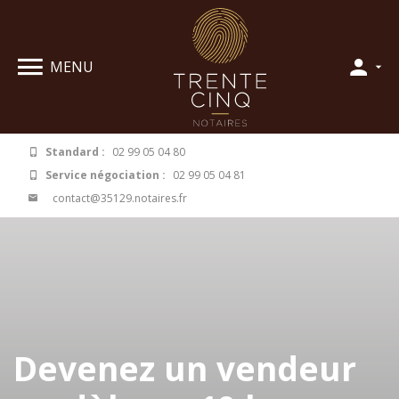
Panneau de gestion des cookies
MENU
Standard :
02 99 05 04 80
Service négociation :
02 99 05 04 81
contact@35129.notaires.fr
Devenez un vendeur