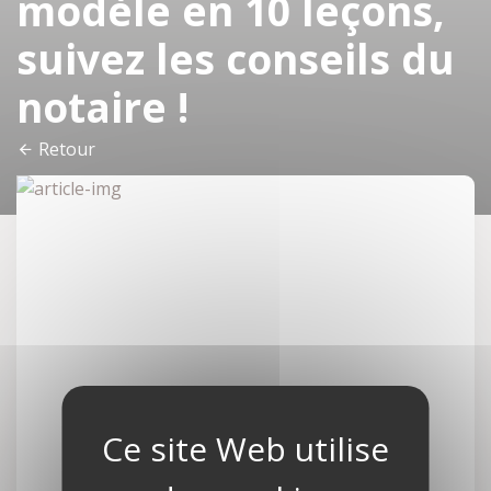
modèle en 10 leçons,
suivez les conseils du
notaire !
Retour