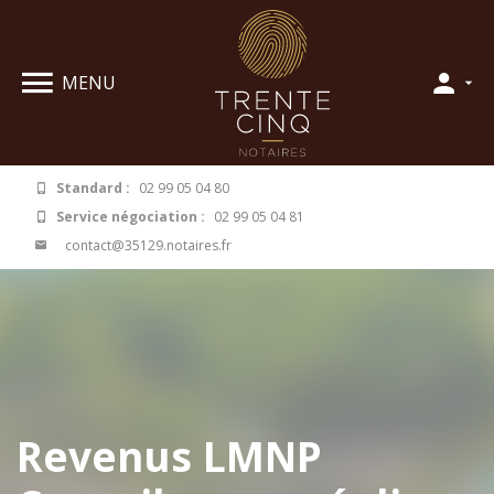
Panneau de gestion des cookies
MENU
Standard :
02 99 05 04 80
Service négociation :
02 99 05 04 81
contact@35129.notaires.fr
Revenus LMNP