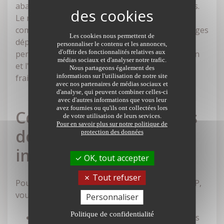
abattement forfaitaire de 50 % pour vos charges.
Le régime réel simplifié, quant à lui, est plus
complexe mais peut être avantageux si vos charges
Les cookies nous permettent de
dépassent l'abattement forfaitaire de 50 %. Cela
personnaliser le contenu et les annonces,
d'offrir des fonctionnalités relatives aux
permet de déduire les dépenses liées à la gestion
médias sociaux et d'analyser notre trafic.
et l'entretien du bien, telles que les travaux, les
Nous partageons également des
informations sur l'utilisation de notre site
frais de gestion, les intérêts d'emprunt, etc.
avec nos partenaires de médias sociaux et
d'analyse, qui peuvent combiner celles-ci
avec d'autres informations que vous leur
avez fournies ou qu'ils ont collectées lors
Conseil 3 Réunissez vos
de votre utilisation de leurs services.
Pour en savoir plus sur notre politique de
documents et
protection des données
informations
OK, tout accepter
Tout refuser
Pour réaliser votre déclaration de revenus LMNP,
vous aurez besoin des documents suivants :
Personnaliser
Politique de confidentialité
Contrat de location et justificatifs des loyers