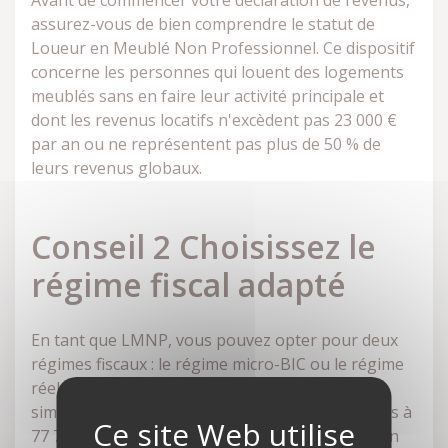
Avant de commencer votre déclaration de revenus,
assurez-vous de bien comprendre le statut de
Loueur en Meublé Non Professionnel. Ce dispositif
concerne les personnes qui louent des logements
meublés sans en faire leur activité principale et
dont les revenus locatifs n'excèdent pas 23 000 €
par an ou ne représentent pas plus de 50 % de
leurs revenus globaux.
Conseil 2 Choisissez le
régime fiscal adapté
En tant que LMNP, vous pouvez opter pour deux
régimes fiscaux : le régime micro-BIC ou le régime
réel simplifié. Le régime micro-BIC est le plus
simple et convient aux revenus locatifs inférieurs à
77 700 € par an. Il vous permet de bénéficier d'un