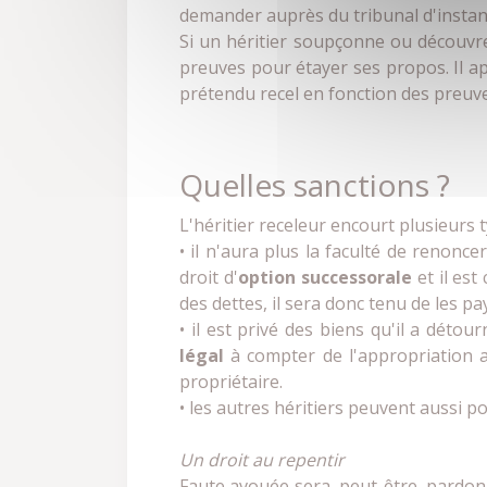
demander auprès du tribunal d'instance
Si un héritier soupçonne ou découvre
preuves pour étayer ses propos. Il ap
prétendu recel en fonction des preuves
Quelles sanctions ?
L'héritier receleur encourt plusieurs 
• il n'aura plus la faculté de renonce
droit d'
option successorale
et il es
des dettes, il sera donc tenu de les pa
• il est privé des biens qu'il a détou
légal
à compter de l'appropriation abu
propriétaire.
• les autres héritiers peuvent aussi p
Un droit au repentir
Faute avouée sera, peut-être, pardonn