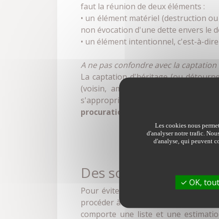
faut la réunion de deux éléments :
• un élément matériel (destruction ou
non évocation d'une dette envers le déf
• un élément intentionnel, c'est-à-dire
A ne pas confondre avec la captation 
La captation d'héritage (ou détourne
(voisin, ami, aide à domicile...) pou
s'approprier tout ou partie des bien
procuration bancaire
, détournement 
Les cookies nous permett
d'analyser notre trafic. Nou
d'analyse, qui peuvent co
Des solutions pour pr
OK, tout
Pour éviter le recel, votre meilleur 
procéder à un inventaire de la succes
comporte une liste et une estimation