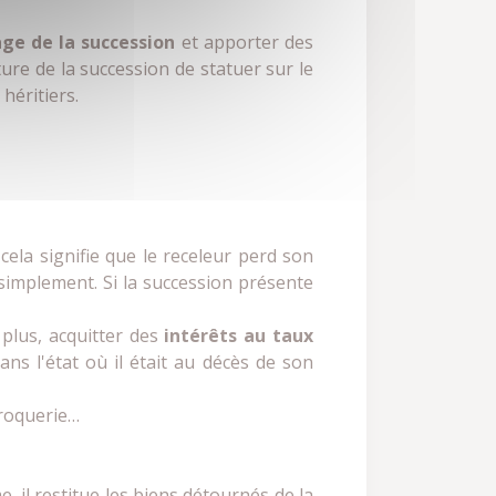
ge de la succession
et apporter des
ure de la succession de statuer sur le
héritiers.
 cela signifie que le receleur perd son
simplement. Si la succession présente
n plus, acquitter des
intérêts au taux
dans l'état où il était au décès de son
croquerie…
 il restitue les biens détournés de la