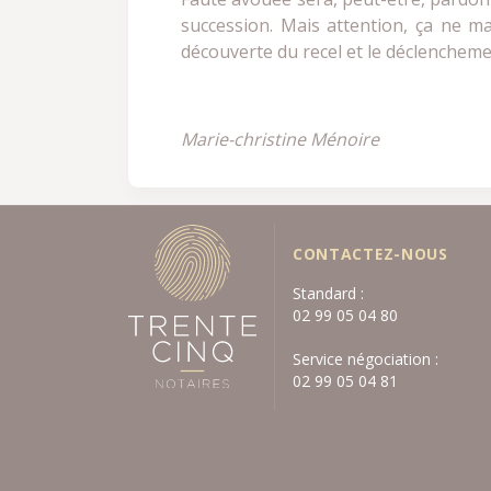
succession. Mais attention, ça ne ma
découverte du recel et le déclenchemen
Marie-christine Ménoire
CONTACTEZ-NOUS
Standard :
02 99 05 04 80
Service négociation :
02 99 05 04 81