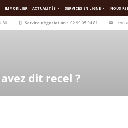
IMMOBILIER
ACTUALITÉS
SERVICES EN LIGNE
NOUS RE
4 80
Service négociation :
02 99 05 04 81
conta
avez dit recel ?