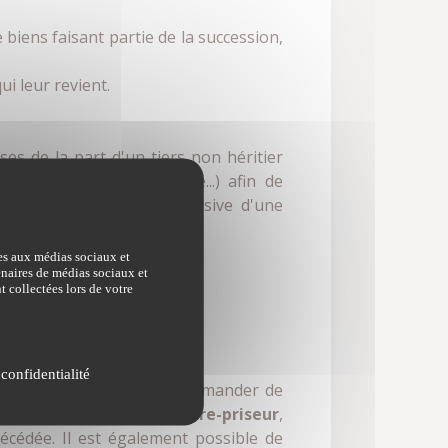
e biens faisant partie de la succession,
ui leur revient.
es de la part d'un tiers non héritier
e, faiblesse psychologique...) afin de
 utilisés : utilisation abusive d'une
ves aux médias sociaux et
tenaires de médias sociaux et
t collectées lors de votre
 confidentialité
héritiers auront intérêt à demander de
assistance d'un
commissaire-priseur
,
décédée. Il est également possible de