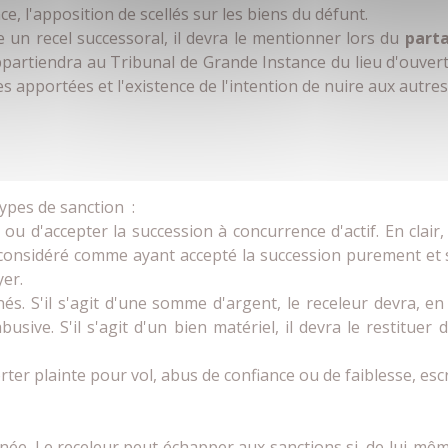
, l'apposition de scellés sur les biens du défunt.
 un recel successoral, il devra le mentionner lors du
parta
partiendra au Tribunal de Grande Instance du lieu d'ouvert
 apportées et l'existence de l'intention de nuire aux autres 
types de sanction :
r ou d'accepter la succession à concurrence d'actif. En clair,
t considéré comme ayant accepté la succession purement et 
yer.
rnés. S'il s'agit d'une somme d'argent, le receleur devra, e
sive. S'il s'agit d'un bien matériel, il devra le restituer 
orter plainte pour vol, abus de confiance ou de faiblesse, es
ée. Le receleur peut échapper aux sanctions si, de lui-même,