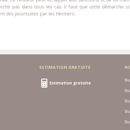
rche pas dans tous les cas. Il faut que cette démarche s
t des poursuites par les héritiers.
ESTIMATION GRATUITE
N
Bu
Estimation gratuite
Bu
Bu
Bu
Bu