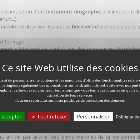
 dissimulation d'un
testament olographe
, dissimulation d
unt...),
 la volonté de priver les autres
héritiers
d'une partie de ce q
d'héritage
ment d'héritage) se traduit par des manœuvres frauduleus
r profiter de la vulnérabilité d'une personne (âge, maladi
s de sa future succession. Pour cela, divers moyens sont
de liquidités, souscription d'une assurance-vie...
ent de personnaliser le contenu et les annonces, d'offrir des fonctionnalités relati
s partageons également des informations sur l'utilisation de notre site avec nos par
mbiner celles-ci avec d'autres informations que vous leur avez fournies ou qu'ils on
utilisation de leurs services.
Pour en savoir plus sur notre politique de protection des données
évenir le recel successoral
 accepter
Tout refuser
Personnaliser
Politique de
allié sera le notaire. Dès l'ouverture d'une succession, les 
sion. Cet acte établi par un notaire, éventuellement avec l'
, article par article, des biens meubles de la personne 