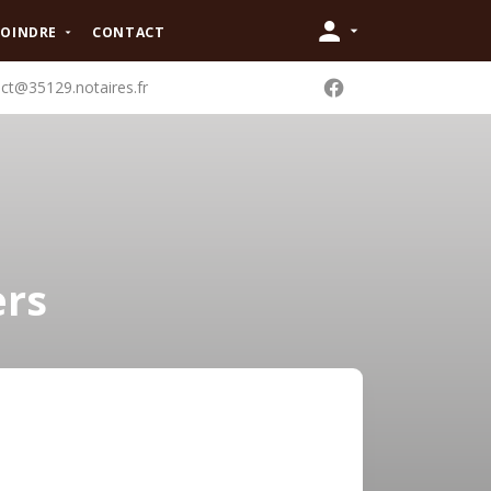
JOINDRE
CONTACT
ct@35129.notaires.fr
ers