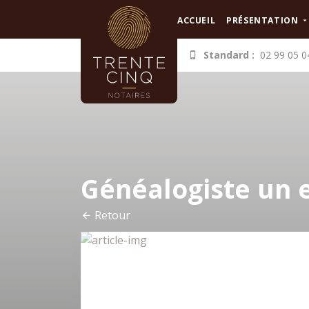
Panneau de gestion des cookies
ACCUEIL
PRÉSENTATION
Standard :
02 99 05 0
Généalogiste un e
Retour