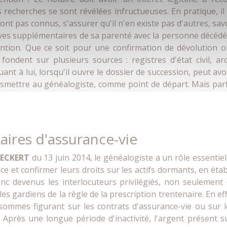
 recherches se sont révélées infructueuses. En pratique, i
nt pas connus, s'assurer qu'il n'en existe pas d'autres, savoi
ves supplémentaires de sa parenté avec la personne décédée
ntion. Que ce soit pour une confirmation de dévolution o
ondent sur plusieurs sources : registres d'état civil, arc
nt à lui, lorsqu'il ouvre le dossier de succession, peut avoi
ansmettre au généalogiste, comme point de départ. Mais parfo
iaires d'assurance-vie
i ECKERT
du 13 juin 2014, le généalogiste a un rôle essentiel
e et confirmer leurs droits sur les actifs dormants, en éta
donc devenus les interlocuteurs privilégiés, non seulemen
s gardiens de la règle de la prescription trentenaire. En eff
sommes figurant sur les contrats d'assurance-vie ou sur
 ! Après une longue période d'inactivité, l'argent présent