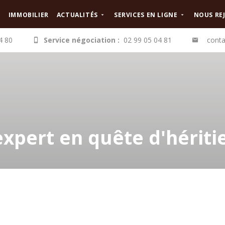
IMMOBILIER
ACTUALITÉS
SERVICES EN LIGNE
NOUS RE
4 80
Service négociation :
02 99 05 04 81
conta
xpert en quête d'hériti