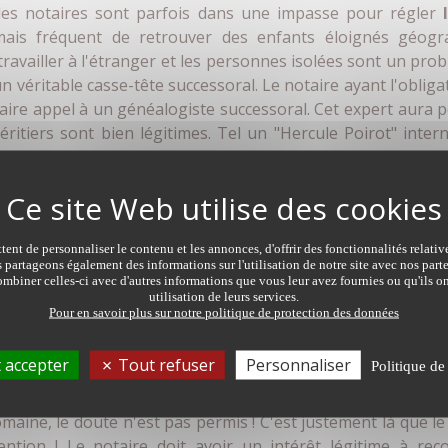
, les notaires sont parfois dans une impasse pour régler
rmais fréquent de retrouver des enfants éloignés géog
 travailler à l'étranger et les personnes isolées sont un pro
 véritable casse-tête successoral. Le notaire ayant l'obligat
 faire appel à un généalogiste successoral. Cet expert aura 
ritiers sont bien légitimes. Tel un "Hercule Poirot" inter
Il va remonter le temps, questionner, se renseigner, recoupe
er ! Grâce à la réactivité du généalogiste, le notaire pourra
ent de personnaliser le contenu et les annonces, d'offrir des fonctionnalités relati
s partageons également des informations sur l'utilisation de notre site avec nos par
on successorale
mbiner celles-ci avec d'autres informations que vous leur avez fournies ou qu'ils on
utilisation de leurs services.
Pour en savoir plus sur notre politique de protection des données
est de sécuriser la dévolution successorale, en retrouvant 
le premier acte que le notaire est chargé d'établir. Cet ac
 accepter
Tout refuser
Personnaliser
Politique de
ir la succession de la personne décédée. Cette mission lui
 d'établir la qualité d'héritier. Des vérifications doivent 
maine, le doute n'est pas permis ! C'est justement là que le
ention ! Le notaire doit avoir un intérêt légitime à rec