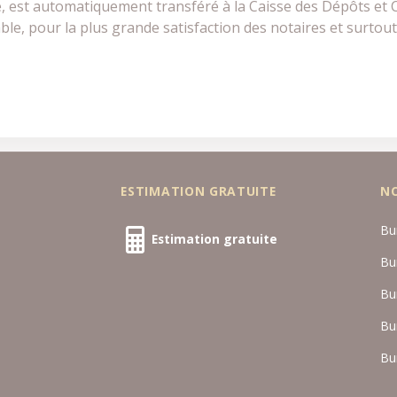
e, est automatiquement transféré à la Caisse des Dépôts et 
e, pour la plus grande satisfaction des notaires et surtout 
ESTIMATION GRATUITE
N
Bu
Estimation gratuite
Bu
Bu
Bu
Bu