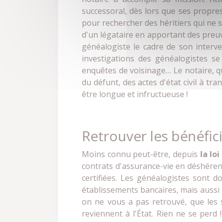
successoral, dès lors que ses propres
pour rechercher des héritiers qui ne so
d'un légataire en apportant des preu
généalogiste le cadre de son interve
investigations des généalogistes se f
enquêtes de voisinage… Le notaire, qua
du défunt, des actes d'état civil à tr
être longue et infructueuse !
Retrouver les bénéfic
Moins connu peut-être, depuis
la lo
contrats d'assurance-vie en déshérenc
certifiées. Les généalogistes sont 
établissements bancaires, mais aussi le
on ne vous a pas retrouvé, que les 
reviennent à l'État. Rien ne se perd