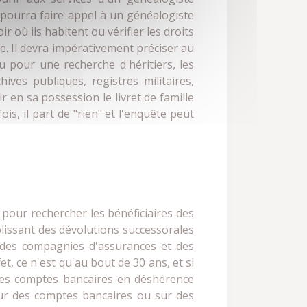
l pourra faire appel à un généalogiste
r où ils habitent ou vérifier les droits
. Il devra impérativement préciser au
u pour une recherche d'héritiers, les
hives publiques, registres militaires,
r en sa possession le livret de famille
is, il part de "rien" et l'enquête peut
 pour rechercher les bénéficiaires des
blissant des dévolutions successorales
t des compagnies d'assurances et des
et, ce n'est qu'au bout de 30 ans, et si
 les comptes bancaires en déshérence
 sur des comptes bancaires ou sur des