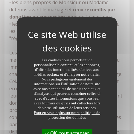
• les biens propres de Monsieur ou Madame
détenus avant le mariage et ceux
recueillis par
donation ou succession
pendant le mariage ;
• les biens communs achetés pendant le mariage,
les acquêts de communauté, d'où le nom de
"régime de la communauté réduite aux acquêts".
Les biens propres vont donc être des biens
meubles (un fonds de commerce par exemple) ou
Les cookies nous permettent de
personnaliser le contenu et les annonces,
immeubles (un appartement par exemple) dont
d'offrir des fonctionnalités relatives aux
chaque époux est propriétaire au jour du mariage.
médias sociaux et d'analyser notre trafic.
Nous partageons également des
Cela englobe aussi les biens dont on hérite. Il est
informations sur l'utilisation de notre site
en effet normal que le patrimoine des parents à
avec nos partenaires de médias sociaux et
d'analyse, qui peuvent combiner celles-ci
leur décès reste dans la famille. Si les parents font
avec d'autres informations que vous leur
donation d'un bien, il s'agira aussi d'un bien
avez fournies ou qu'ils ont collectées lors
de votre utilisation de leurs services.
propre, sauf si une stipulation de mise en
Pour en savoir plus sur notre politique de
communauté figure dans l'acte. Les biens propres
protection des données
par nature, définis par le Code Civil, sont aussi à
distinguer : il s'agit des bijoux, des vêtements, des
OK, tout accepter