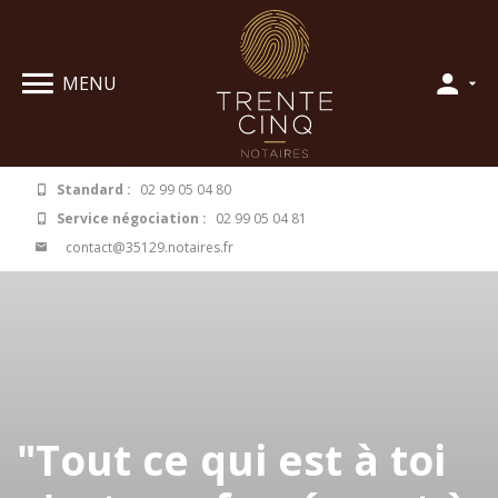
Panneau de gestion des cookies
MENU
Standard :
02 99 05 04 80
Service négociation :
02 99 05 04 81
contact@35129.notaires.fr
"Tout ce qui est à toi