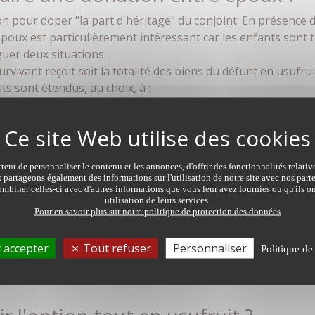
on pour doper "la part d'héritage" du conjoint. En présence d
oux est particulièrement intéressant car les enfants sont 
nguer deux situations :
urvivant reçoit soit la totalité des biens du défunt en usufrui
ts sont étendus, au choix, à :
ruit ;
ponible de la succession (c'est la part qui n'est pas réservée 
e précédente union
, son conjoint ne peut recueillir qu'1/4 
ent de personnaliser le contenu et les annonces, d'offrir des fonctionnalités relati
s partageons également des informations sur l'utilisation de notre site avec nos par
rétendre, au choix, à :
mbiner celles-ci avec d'autres informations que vous leur avez fournies ou qu'ils on
priété ;
utilisation de leurs services.
Pour en savoir plus sur notre politique de protection des données
ion ;
t.
 accepter
Tout refuser
Personnaliser
Politique de
ent de la succession que le conjoint survivant exercera so