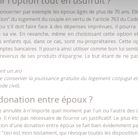
ir l'option tout en usufruit ?
 concerner par exemple les époux âgés de plus de 70 ans. El
tion" du logement du couple en vertu de l'article 763 du Code c
ou s'il doit faire face à des dépenses imprévues, il pourra 
de sa vie. En revanche, même en choisissant cette option e
 enfants qui, dans ce cas, sont nu-propriétaires. Cette o
omptes bancaires. Il pourra ainsi utiliser comme bon lui semb
 revenus de ses produits d'épargne. Le but étant de ne pas
nt un an)
 de conserver la jouissance gratuite du logement conjugal 
e civil).
donation entre époux ?
 annulée à n'importe quel moment par l'un ou l'autre des 
 Il n'est pas nécessaire de fournir un justificatif. Le plus é
lation d'une donation entre époux se fait bien évidemment par
er "ceci est mon testament, qui révoque toutes les dispositions