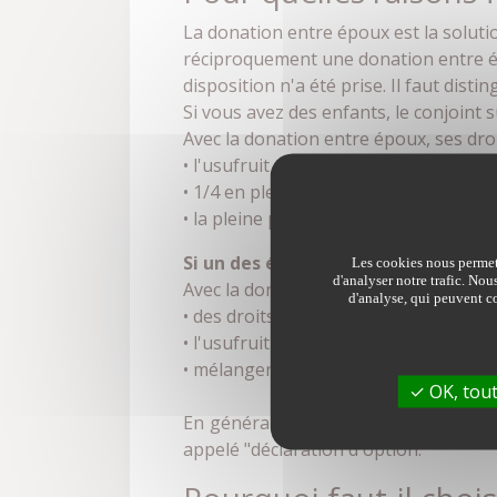
La donation entre époux est la soluti
réciproquement une donation entre ép
disposition n'a été prise. Il faut disti
Si vous avez des enfants, le conjoint s
Avec la donation entre époux, ses droi
• l'usufruit de la totalité des biens ;
• 1/4 en pleine propriété et 3/4 en usuf
• la pleine propriété de la quotité dis
Si un des époux a des enfants d'un
Les cookies nous permett
d'analyser notre trafic. Nou
Avec la donation entre époux, il peut p
d'analyse, qui peuvent co
• des droits plus étendus en pleine pro
• l'usufruit sur la totalité de la success
• mélanger pleine propriété et usufrui
OK, tout
En général, c'est au moment du règlem
appelé "déclaration d'option."