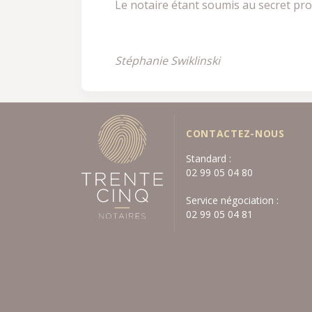
Le notaire étant soumis au secret p
Stéphanie Swiklinski
CONTACTEZ-NOUS
Standard :
02 99 05 04 80
Service négociation :
02 99 05 04 81