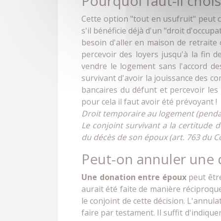
Pourquoi faut-il chois
Cette option "tout en usufruit" peut
s'il bénéficie déjà d'un "droit d'occupa
besoin d'aller en maison de retraite 
percevoir des loyers jusqu'à la fin 
vendre le logement sans l'accord des
survivant d'avoir la jouissance des c
bancaires du défunt et percevoir les
pour cela il faut avoir été prévoyant !
Droit temporaire au logement (penda
Le conjoint survivant a la certitude
du décès de son époux (art. 763 du Cod
Peut-on annuler une 
Une donation entre époux
peut être
aurait été faite de manière réciproque.
le conjoint de cette décision. L'annu
faire par testament. Il suffit d'indiqu