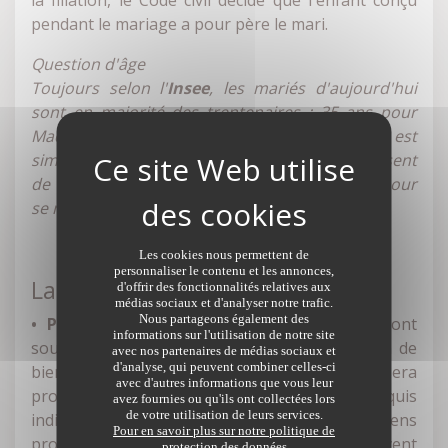
la filiation, le Code civil décide que l'enfant conçu
pendant le mariage a pour père le mari.
Question d'âge
Toujours selon l'
Insee
, les mariés d'aujourd'hui
sont en majorité des trentenaires : 35 ans pour
Madame et 38 ans pour Monsieur. L'explication est
simple : une grande partie des couples choisissent
de se pacser et attendent quelques années pour
se marier.
Les cookies nous permettent de
personnaliser le contenu et les annonces,
La gestion du patrimoine
d'offrir des fonctionnalités relatives aux
médias sociaux et d'analyser notre trafic.
Nous partageons également des
• Pacs.
Les biens acquis durant le Pacs seront
informations sur l'utilisation de notre site
soumis par défaut au régime de la séparation de
avec nos partenaires de médias sociaux et
d'analyse, qui peuvent combiner celles-ci
biens. Cela signifie que chaque partenaire sera
avec d'autres informations que vous leur
propriétaire des biens qu'il a acquis. Ceux acquis
avez fournies ou qu'ils ont collectées lors
de votre utilisation de leurs services.
individuellement avant le Pacs resteront des biens
Pour en savoir plus sur notre politique de
propres. Cependant, les partenaires peuvent
protection des données