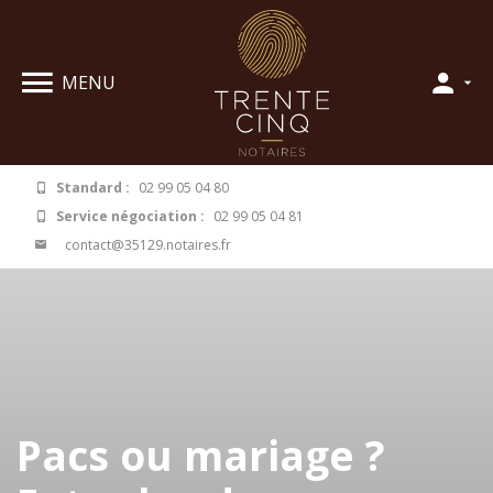
Panneau de gestion des cookies
MENU
Standard :
02 99 05 04 80
Service négociation :
02 99 05 04 81
contact@35129.notaires.fr
Pacs ou mariage ?