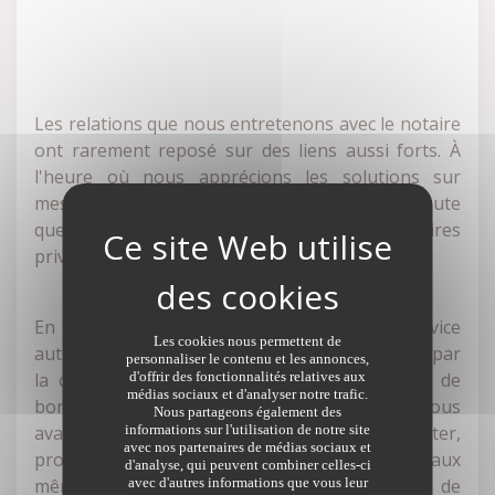
Les relations que nous entretenons avec le notaire
ont rarement reposé sur des liens aussi forts. À
l'heure où nous apprécions les solutions sur
mesure et les prestations les plus sûres, nul doute
que le notaire doit compter parmi nos partenaires
privilégiés.
En effet, seul le notaire nous garantit un service
Les cookies nous permettent de
authentique, tant par la force de ses actes que par
personnaliser le contenu et les annonces,
la clairvoyance de ses préconisations. Autant de
d'offrir des fonctionnalités relatives aux
médias sociaux et d'analyser notre trafic.
bonnes raisons de le consulter lorsque nous
Nous partageons également des
avançons au fil de la vie. Pour
informations sur l'utilisation de notre site
se marier
, acheter,
avec nos partenaires de médias sociaux et
protéger, gérer… le notaire se réfère toujours aux
d'analyse, qui peuvent combiner celles-ci
mêmes fondamentaux, nous permettant de
avec d'autres informations que vous leur