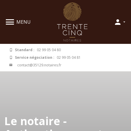
Panneau de gestion des cookies
MENU
Standard :
02 99 05 04 80
Service négociation :
02 99 05 04 81
contact@35129.notaires.fr
Le notaire -