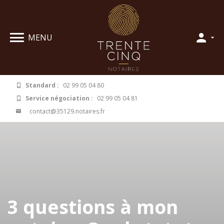
Panneau de gestion des cookies
MENU
Standard :
02 99 05 04 80
Service négociation :
02 99 05 04 81
contact@35129.notaires.fr
3 questions à mon