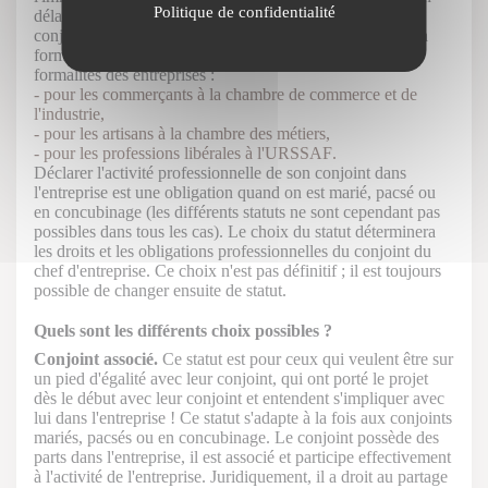
Politique de confidentialité
délai de deux mois, après le début de la participation du
conjoint à l'activité de l'entreprise. La déclaration prend la
forme d'un formulaire qui est à renvoyer au centre de
formalités des entreprises :
- pour les commerçants
à la chambre de commerce et de
l'industrie,
- pour les artisans à la chambre des métiers,
- pour les professions libérales à l'URSSAF.
Déclarer l'activité professionnelle de son conjoint dans
l'entreprise est une obligation quand on est marié, pacsé ou
en concubinage (les différents statuts ne sont cependant pas
possibles dans tous les cas). Le choix du statut déterminera
les droits et les obligations professionnelles du conjoint du
chef d'entreprise. Ce choix n'est pas définitif ; il est toujours
possible de changer ensuite de statut.
Quels sont les différents choix possibles ?
Conjoint associé.
Ce statut est pour ceux qui veulent être sur
un pied d'égalité avec leur conjoint, qui ont porté le projet
dès le début avec leur conjoint et entendent s'impliquer avec
lui dans l'entreprise ! Ce statut s'adapte à la fois aux conjoints
mariés, pacsés ou en concubinage. Le conjoint possède des
parts dans l'entreprise, il est associé et participe effectivement
à l'activité de l'entreprise. Juridiquement, il a droit au partage