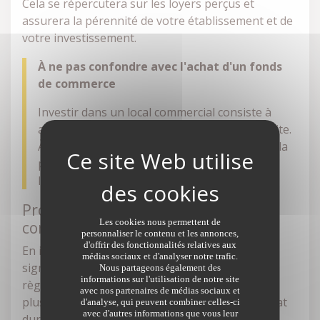
Cela se répercutera sur les loyers perçus et
assurera la pérennité de votre établissement et de
votre investissement.
À ne pas confondre avec l'achat d'un fonds
de commerce
Investir dans un local commercial consiste à
acheter un commerce pour le louer par la suite.
À la différence du fonds de commerce qui est la
propriété du commerçant et non de
l'investisseur.
Profitez de la souplesse du bail
Les cookies nous permettent de
commercial
personnaliser le contenu et les annonces,
d'offrir des fonctionnalités relatives aux
En investissant dans un local commercial, vous
médias sociaux et d'analyser notre trafic.
signerez un
bail commercial
qui répond à des
Nous partageons également des
informations sur l'utilisation de notre site
règles bien spécifiques. Plus souple, il est aussi
avec nos partenaires de médias sociaux et
plus sécurisant qu'un bail d'habitation. Le contrat
d'analyse, qui peuvent combiner celles-ci
avec d'autres informations que vous leur
dure neuf ans. Le locataire ne peut pas décider