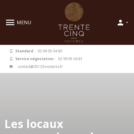
Panneau de gestion des cookies
MENU
Standard :
02 99 05 04 80
Service négociation :
02 99 05 04 81
contact@35129.notaires.fr
Les locaux