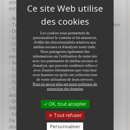
pour le rendez-vous (cette liste est non
exhaustive) :
- Acte de décès
- Testament olographe s'il est en votre possession
- Donation entre époux
Les cookies nous permettent de
- Livret de famille
personnaliser le contenu et les annonces,
d'offrir des fonctionnalités relatives aux
- Contrat de mariage
médias sociaux et d'analyser notre trafic.
- Titre de propriété et baux (pour les biens
Nous partageons également des
immobiliers)
informations sur l'utilisation de notre site
avec nos partenaires de médias sociaux et
- Relevés de comptes et livrets
d'analyse, qui peuvent combiner celles-ci
- Copie des contrats d'assurance vie
avec d'autres informations que vous leur
- Carte grise pour les véhicules
avez fournies ou qu'ils ont collectées lors
de votre utilisation de leurs services.
- Statuts et extrait Kbis des sociétés
Pour en savoir plus sur notre politique de
- Tableaux d'amortissement des emprunts et
protection des données
assurance décès
- Derniers avis d'imposition (revenu, foncier,
OK, tout accepter
habitation, etc.).
- Factures de frais d'obsèques
Tout refuser
De plus, le notaire interrogera également
Personnaliser
directement le fichier central des dernières