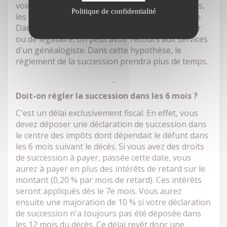
volontés à Venelles, les établissements bancaires,
Politique de confidentialité
les organismes sociaux et l'administration fiscale.
Dans le cas où il y aurait une recherche d'héritier
ou de légataire, on peut avoir recours aux services
d'un généalogiste. Dans cette hypothèse, le
règlement de la succession prendra plus de temps.
Doit-on régler la succession dans les 6 mois ?
C'est un délai exclusivement fiscal. En effet, vous
devez déposer une déclaration de succession dans
le centre des impôts dont dépendait le défunt dans
les 6 mois suivant le décès. Si vous avez des droits
de succession à payer, passée cette date, vous
aurez à payer en plus des intérêts de retard sur le
montant (0,20 % par mois de retard). Ces intérêts
seront appliqués dès le 7e mois. Vous aurez
ensuite une majoration de 10 % si votre déclaration
de succession n'a toujours pas été déposée dans
les 12 mois du décès. Ce délai revêt donc une