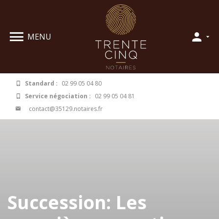
Panneau de gestion des cookies
MENU
Standard :
02 99 05 04 80
Service négociation :
02 99 05 04 81
contact@35129.notaires.fr
Succession: Les