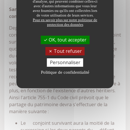
d'analyse, qui peuvent combiner celles-ci
avec d'autres informations que vous leur
Sans enfant : héritage systématique pour le
avez fournies ou qu'ils ont collectées lors
conjoint
de votre utilisation de leurs services.
Pour en savoir plus sur notre politique de
protection des données
Depuis la loi du 3 décembre 2001, lorsque son
conjoint décède et en l'absence d'enfant, le conjoint
OK, tout accepter
survivant est héritier réservataire. Il a donc droit,
quoi qu'il arrive, à une part minimale de l'héritage
Tout refuser
du défunt. Même si le défunt avait manifesté une
Personnaliser
volonté contraire, lors de la rédaction de son
testament, le conjoint survivant est certain de
Politique de confidentialité
recevoir au moins un quart de la succession. Il ne
peut être déshérité. Il pourra d'ailleurs prétendre à
plus, en fonction de l'existence d'autres héritiers.
Ainsi l'article 755-1 du Code civil prévoit que le
partage du patrimoine devra s'effectuer de la
manière suivante :
Le conjoint survivant aura la moitié de la