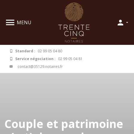
Panneau de gestion des cookies
MENU
Standard :
02 99 05 04 80
Service négociation :
02 99 05 04 81
contact@35129.notaires.fr
Couple et patrimoine