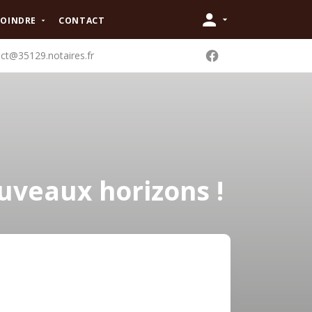
JOINDRE
CONTACT
ct@35129.notaires.fr
uveaux horizons !