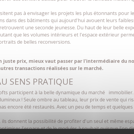
ésitent pas à envisager les projets les plus étonnants pour le
 dans des bâtiments qui aujourd'hui avouent leurs faiblesse
retrouvent une seconde jeunesse. Du haut de leur belle expér
autant que les volumes intérieurs et l'espace extérieur perm
ortraits de belles reconversions.
 juste prix, mieux vaut passer par l'intermédiaire du no
autres transactions réalisées sur le marché.
AU SENS PRATIQUE
lofts participent à la belle dynamique du marché immobilier
umineux ! Seule ombre au tableau, leur prix de vente qui ri
t pas encore été restaurés. Avec un peu de temps et quelques
 ils donnent la possibilité de profiter d'un seul et même es
optimiser l'espace et de le moduler à souhait puisque l'on