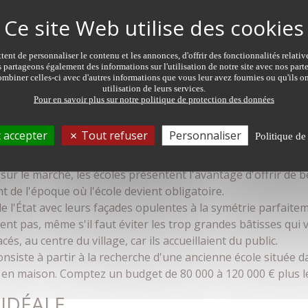
des points forts du loft puisqu'il fait la part belle à l'imag
 lumière…
'époque en centre-ville, construit dans un bâtiment tradition
outent les travaux de rénovation qui vont doubler le budget. 
ent de personnaliser le contenu et les annonces, d'offrir des fonctionnalités relati
s partageons également des informations sur l'utilisation de notre site avec nos par
aractère inégalé !
mbiner celles-ci avec d'autres informations que vous leur avez fournies ou qu'ils on
utilisation de leurs services.
 CLASSE !
Pour en savoir plus sur notre politique de protection des données
lèves, elles ne risquent pas de rester vides très longtemps. 
 accepter
Tout refuser
Personnaliser
Politique de
ants ou elles font saliver des chefs qui les transforment en
nos campagnes…
sur le marché, les écoles présentent l'avantage d'offrir de bel
t de l'époque où l'école devient obligatoire.
de l'État avec leurs façades opulentes à la symétrie parfait
ent pas, même s'il faut éviter les trop grandes bâtisses qui
cés, au centre du village, car ils accueillaient du public.
nsiste à partir à la recherche d'une ancienne école située 
 en maison. Comptez un budget de 80 000 à 120 000 € plus l
 IDÉALE