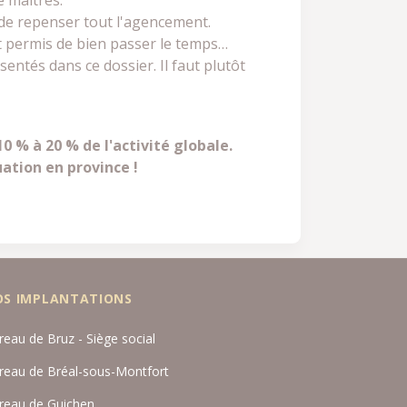
e maîtres.
e de repenser tout l'agencement.
t permis de bien passer le temps…
ntés dans ce dossier. Il faut plutôt
0 % à 20 % de l'activité globale.
ation en province !
OS IMPLANTATIONS
reau de Bruz - Siège social
reau de Bréal-sous-Montfort
reau de Guichen