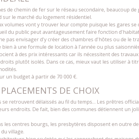
s de chemin de fer sur le réseau secondaire, beaucoup de g
 sur le marché du logement résidentiel.
x volumes vont y trouver leur compte puisque les gares s
cueil du public peut avantageusement faire fonction d'habitat
 pas envisager d'y créer des chambres d'hôtes ou de le transf
 bien à une formule de location à l'année ou plus saisonnièr
ient à des prix intéressants car ils nécessitent des travaux 
oits plutôt isolés. Dans ce cas, mieux vaut les utiliser à tit
odités.
ur un budget à partir de 70 000 €.
MPLACEMENTS DE CHOIX
s se retrouvent délaissés au fil du temps… Les prêtres offic
ieurs endroits. De fait, bien des communes détiennent un jol
 les centres bourgs, les presbytères disposent en outre de 
du village.