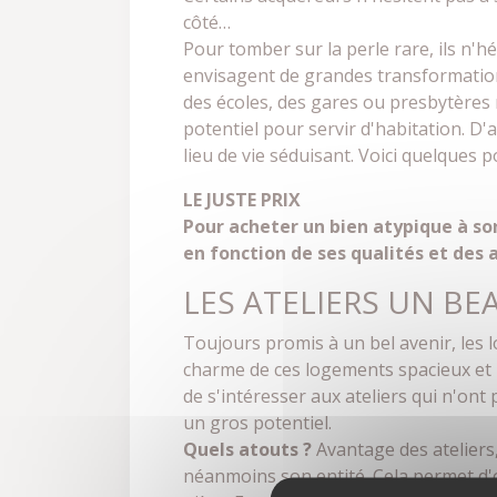
côté…
Pour tomber sur la perle rare, ils n'h
envisagent de grandes transformations
des écoles, des gares ou presbytères 
potentiel pour servir d'habitation. D'
lieu de vie séduisant. Voici quelques p
LE JUSTE PRIX
Pour acheter un bien atypique à son
en fonction de ses qualités et des 
LES ATELIERS UN BE
Toujours promis à un bel avenir, les 
charme de ces logements spacieux et l
de s'intéresser aux ateliers qui n'on
un gros potentiel.
Quels atouts ?
Avantage des ateliers,
néanmoins son entité. Cela permet d'