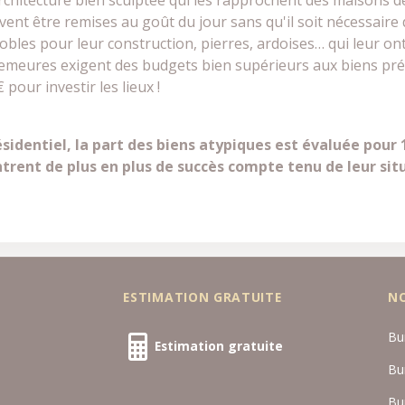
architecture bien sculptée qui les rapprochent des maisons d
euvent être remises au goût du jour sans qu'il soit nécessair
bles pour leur construction, pierres, ardoises… qui leur on
meures exigent des budgets bien supérieurs aux biens prése
our investir les lieux !
identiel, la part des biens atypiques est évaluée pour 1
trent de plus en plus de succès compte tenu de leur situ
ESTIMATION GRATUITE
N
Bu
Estimation gratuite
Bu
Bu