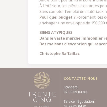
Autre point positif, ils arborent une 
À l'intérieur, les pièces existantes p
Sans compter l'emploi de matériaux no
Pour quel budget ?
Forcément, ces de
envisager une enveloppe de 150 000 € p
BIENS ATYPIQUES
Dans le vaste marché immobilier rés
Des maisons d'exception qui rencon
Christophe Raffaillac
CONTACTEZ-NOUS
Standard :
02 99 05 04 80
Service négociation :
02 99 05 04 81