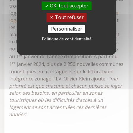
OK, tout accepter
trouvons également un nouveau zonage sur les
logements vacants. Rappelons que la
taxe sur les
Tout refuser
logements vacants
(TLV) concerne exclusivement
les communes de plus de 50 000 habitants
Personnaliser
marquées par un déséquilibre fort entre l'offre et
Politique de confidentialité
la demande. Cette taxe s'applique aux logements
non occupés depuis plus de deux ans consécutifs
er
au 1
janvier de l'année d'imposition. À partir du
er
1
janvier 2024, plus de 2 250 nouvelles communes
touristiques en montagne et sur le littoral vont
intégrer ce zonage TLV. Olivier Klein ajoute :
"ma
priorité est que chacune et chacun puisse se loger
selon ses besoins, en particulier en zones
touristiques où les difficultés d'accès à un
logement se sont accentuées ces dernières
années
".