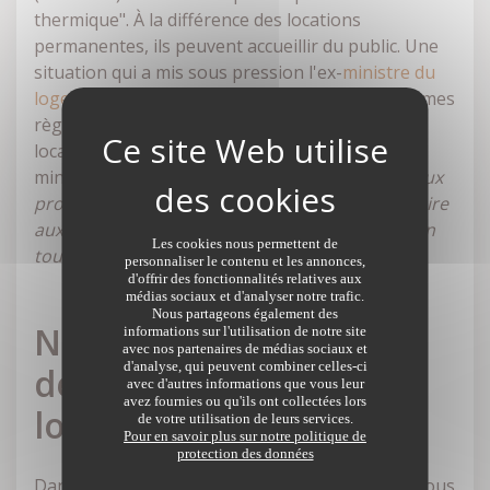
thermique". À la différence des locations
permanentes, ils peuvent accueillir du public. Une
situation qui a mis sous pression l'ex-
ministre du
logement, Olivier Klein,
qui souhaite que les mêmes
règles d'interdiction prévalent aussi pour les
locations de courte durée. Selon le cabinet du
ministre,
"l'objectif étant de ne pas permettre aux
propriétaires qui louent à l'année de se soustraire
aux travaux en louant des logements en location
Les cookies nous permettent de
touristique
".
personnaliser le contenu et les annonces,
d'offrir des fonctionnalités relatives aux
médias sociaux et d'analyser notre trafic.
Nous partageons également des
Nouveauté 2 Extension
informations sur l'utilisation de notre site
avec nos partenaires de médias sociaux et
d'analyse, qui peuvent combiner celles-ci
de la taxe sur les
avec d'autres informations que vous leur
avez fournies ou qu'ils ont collectées lors
logements vacants
de votre utilisation de leurs services.
Pour en savoir plus sur notre politique de
protection des données
Dans le cartable de l'ex-ministre du logement, nous