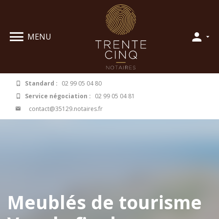
Panneau de gestion des cookies
MENU
Standard :
02 99 05 04 80
Service négociation :
02 99 05 04 81
contact@35129.notaires.fr
Meublés de tourisme