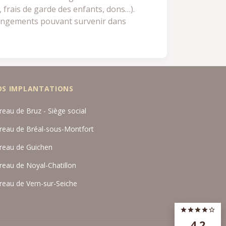
 frais de garde des enfants, dons…).
 changements pouvant survenir dans
OS IMPLANTATIONS
reau de Bruz - Siège social
reau de Bréal-sous-Montfort
reau de Guichen
reau de Noyal-Chatillon
reau de Vern-sur-Seiche
4,2