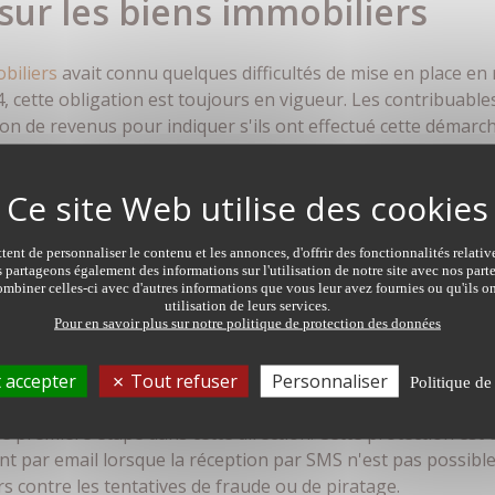
sur les biens immobiliers
biliers
avait connu quelques difficultés de mise en place en 
4, cette obligation est toujours en vigueur. Les contribuabl
tion de revenus pour indiquer s'ils ont effectué cette démar
eur(s) bien(s) immobilier(s) ne devront pas effectuer une no
Cette obligation déclarative ne concerne donc que les nouve
par exemple. Pour les propriétaires concernés, les démarche
ent de personnaliser le contenu et les annonces, d'offrir des fonctionnalités relati
pour ceux n'ayant pas d'accès internet.
s partageons également des informations sur l'utilisation de notre site avec nos par
mbiner celles-ci avec d'autres informations que vous leur avez fournies ou qu'ils on
utilisation de leurs services.
Pour en savoir plus sur notre politique de protection des données
 avancée des coordonnées ba
 accepter
Tout refuser
Personnaliser
Politique de
sécurité autour de la modification des coordonnées bancaires.
 première étape dans cette direction. Cette protection est 
nt par email lorsque la réception par SMS n'est pas possible
s contre les tentatives de fraude ou de piratage.