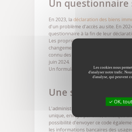
Un questionnaire 
En 2023, la
déclaration des biens immo
d'un problème d'accès au site. En 202
questionnaire à la fin de leur déclara
Les propriétaires ayant déjà déclaré l
changement n'a eu lieu entre-temps. 
connu des modifications d'occupation 
juin 2024.
Les cookies nous permett
Un formulaire papier sera disponible 
d'analyser notre trafic. Nou
d'analyse, qui peuvent co
Une sécurisation
OK, tout
L'administration fiscale renforce la 
unique, envoyé par SMS, a marqué une
possibilité d'envoyer ce code égaleme
les informations bancaires des usager