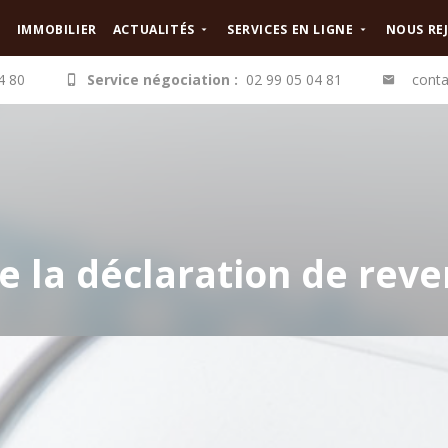
IMMOBILIER
ACTUALITÉS
SERVICES EN LIGNE
NOUS RE
4 80
Service négociation :
02 99 05 04 81
conta
e la déclaration de rev