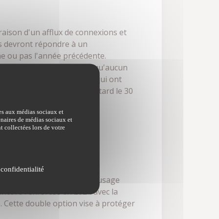
raison d'un afflux de connexions et
es devront répondre à un
che ou pas l'année précédente.
uvelle déclaration dès lors qu'aucun
aux propriétaires ou ceux qui ont
s sont à effectuer au plus tard le 30
ves aux médias sociaux et
tenaires de médias sociaux et
t collectées lors de votre
ncaires
 confidentialité
 L'introduction d'un code à usage
encore renforcée en 2024 avec la
. Cette double option vise à protéger