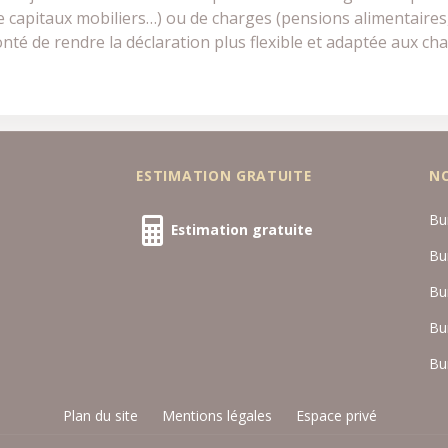
de capitaux mobiliers…) ou de charges (pensions alimentaires,
lonté de rendre la déclaration plus flexible et adaptée aux
ESTIMATION GRATUITE
N
Bu
Estimation gratuite
Bu
Bu
Bu
Bu
Plan du site
Mentions légales
Espace privé