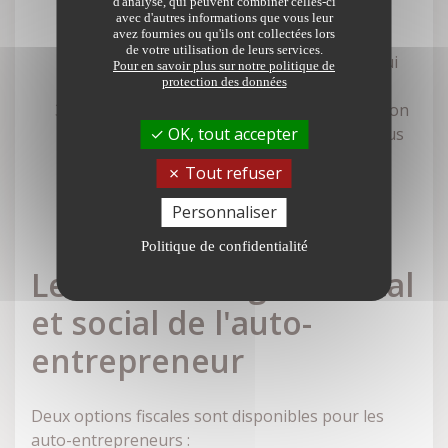
d'analyse, qui peuvent combiner celles-ci
l'Urssaf ou via la plateforme guichet-
avec d'autres informations que vous leur
avez fournies ou qu'ils ont collectées lors
entreprises.fr. Une fois votre demande
de votre utilisation de leurs services.
validée, vous recevrez un numéro SIRET qui
Pour en savoir plus sur notre politique de
protection des données
identifie votre auto-entreprise.
Enregistrement au registre approprié : Selon
OK, tout accepter
votre activité, il peut être nécessaire de vous
inscrire au Registre du Commerce et des
Tout refuser
Sociétés (RCS) ou à d'autres registres
spécifiques.
Personnaliser
Politique de confidentialité
Le choix du régime fiscal
et social de l'auto-
entrepreneur
Deux options fiscales sont disponibles pour les
auto-entrepreneurs :