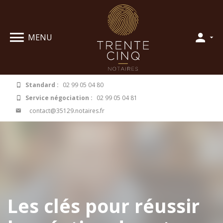
Panneau de gestion des cookies
MENU
Standard :
02 99 05 04 80
Service négociation :
02 99 05 04 81
contact@35129.notaires.fr
Les clés pour réussir