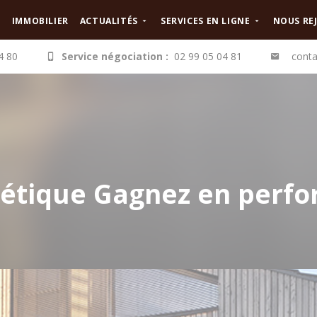
IMMOBILIER
ACTUALITÉS
SERVICES EN LIGNE
NOUS RE
4 80
Service négociation :
02 99 05 04 81
conta
étique Gagnez en perfo