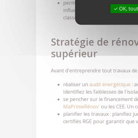
permet l'éligibilité locative : 
OK, tout
influencent la possibilité de loue
classes F en 2028,et E en 2034.
Stratégie de réno
supérieur
Avant d'entreprendre tout travaux de 
réaliser un
audit énergétique
: a
Identifiez les faiblesses de l'iso
se pencher sur le financement de
MaPrimeRénov'
ou les CEE. Un c
planifier les travaux : planifie
certifiés RGE pour garantir que 