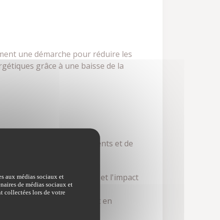
ement une démarche pour réduire les
rgétiques grâce à une baisse de la
ion énergétique des bâtiments et de
les dépenses énergétiques et l'impact
ves aux médias sociaux et
tenaires de médias sociaux et
t collectées lors de votre
n optimisant sa durabilité et en
activité