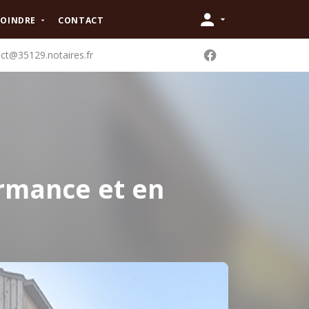
JOINDRE
CONTACT
ct@35129.notaires.fr
rmance et en