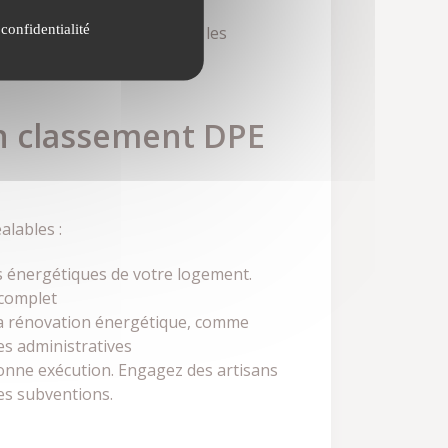
vec des critères de DPE qui
 confidentialité
 dès janvier 2025, suivis par les
un classement DPE
alables :
es énergétiques de votre logement.
c complet
 la rénovation énergétique, comme
es administratives
 bonne exécution. Engagez des artisans
des subventions.