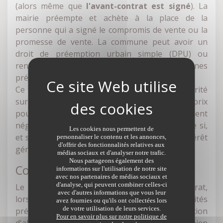
(alors même que
l'avant-contrat est signé
). La
mairie préempte et achète à la place de la
personne qui a signé le compromis de vente ou la
promesse de vente. La commune peut avoir un
droit de préemption urbain simple (DPU) ou
renforcé (DPUR) en fonction de zones
préalablement définies.
Ce droit lui permet d'acquérir un bien en priorité
sur n'importe quel acheteur. Et ce, à un prix
pouvant même être inférieur à celui longuement
négocié ! Cette préemption est rendue possible si,
Les cookies nous permettent de
et seulement si, la mairie agit dans un but d'intérêt
personnaliser le contenu et les annonces,
d'offrir des fonctionnalités relatives aux
général et motive sa décision en ce sens.
médias sociaux et d'analyser notre trafic.
Nous partageons également des
Comment cela fonctionne-t-il ?
informations sur l'utilisation de notre site
avec nos partenaires de médias sociaux et
d'analyse, qui peuvent combiner celles-ci
Le notaire, après la signature de l'avant-contrat,
avec d'autres informations que vous leur
lors de l'accomplissement des formalités
avez fournies ou qu'ils ont collectées lors
de votre utilisation de leurs services.
préalables, adresse une déclaration d'intention
Pour en savoir plus sur notre politique de