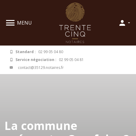
Panneau de gestion des cookies
MENU
Standard :
02 99 05 04 80
Service négociation :
02 99 05 04 81
contact@35129.notaires.fr
La commune