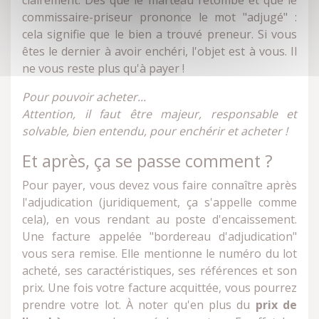
clairement. Dès que le marteau retombe et que le
commissaire-priseur prononce le mot "adjugé" :
cela signifie que le bien a trouvé preneur. Si vous
êtes le dernier à avoir enchéri, l'objet est à vous. Il
ne vous reste plus qu'à payer !
Pour pouvoir acheter...
Attention, il faut être majeur, responsable et
solvable, bien entendu, pour enchérir et acheter !
Et après, ça se passe comment ?
Pour payer, vous devez vous faire connaître après
l'adjudication (juridiquement, ça s'appelle comme
cela), en vous rendant au poste d'encaissement.
Une facture appelée "bordereau d'adjudication"
vous sera remise. Elle mentionne le numéro du lot
acheté, ses caractéristiques, ses références et son
prix. Une fois votre facture acquittée, vous pourrez
prendre votre lot. À noter qu'en plus du
prix de