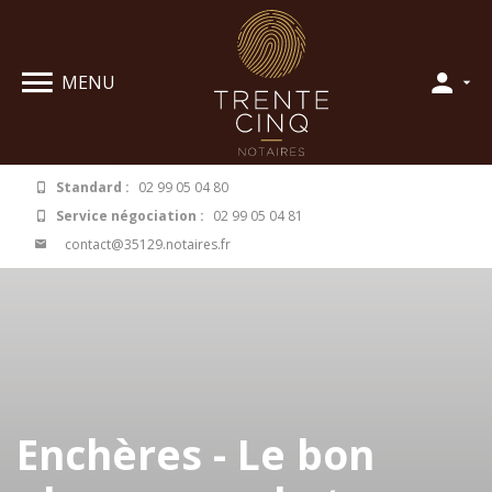
Panneau de gestion des cookies
MENU
Standard :
02 99 05 04 80
Service négociation :
02 99 05 04 81
contact@35129.notaires.fr
Enchères - Le bon