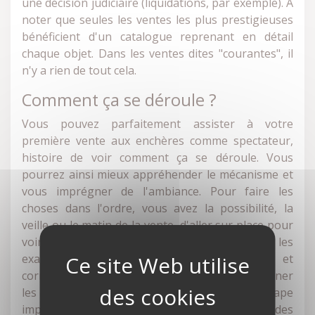
une décision judiciaire (liquidations, par exemple). À
noter que seules les ventes les plus prestigieuses
bénéficient d'un catalogue reprenant en détail
chaque objet. Dans les ventes dites "courantes", il
n'y a rien de tout cela.
Comment ça se déroule ?
Vous pouvez parfaitement assister à votre
première vente aux enchères comme spectateur,
histoire de voir comment ça se déroule. Vous
pourrez ainsi mieux appréhender le mécanisme et
vous imprégner de l'ambiance. Pour faire les
choses dans l'ordre, vous avez la possibilité, la
veille ou le matin de la vente, d'aller sur place pour
voir les objets de la vente. Vous pourrez les
examiner, voir s'ils sont en bon état et
correspondent à ce que vous recherchez. Examiner
les lots avant la vente aux enchères est une étape
importante. C'est, en effet, à force de voir des