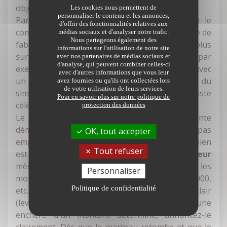
objets que l'œil se forme.
Les cookies nous permettent de
personnaliser le contenu et les annonces,
Par ailleurs, c'est aussi l'occasion d'interroger le
d'offrir des fonctionnalités relatives aux
commissaire-priseur sur les matériaux et la date de
médias sociaux et d'analyser notre trafic.
Nous partageons également des
fabrication de certains meubles, d'en savoir plus
informations sur l'utilisation de notre site
sur leur histoire. Cela peut vous éviter, par
avec nos partenaires de médias sociaux et
d'analyse, qui peuvent combiner celles-ci
exemple, de confondre un meuble d'époque avec
avec d'autres informations que vous leur
un meuble de style. Leurs prix peuvent aller du
avez fournies ou qu'ils ont collectées lors
de votre utilisation de leurs services.
simple au décuple (surtout si le nom d'un ébéniste
Pour en savoir plus sur notre politique de
célèbre est gravé sur leurs bandeaux) !
protection des données
Le jour tant attendu est arrivé ! Dès que la vente
démarre, soyez attentif et ne vous laissez pas
OK, tout accepter
emporter par vos émotions. La mise à prix du bien
Tout refuser
est un prix de départ.
Le commissaire-priseur
mène la vente et annonce, généralement, les
Personnaliser
montants successifs par palier de 50, 100, 1 000,
Politique de confidentialité
etc. Si vous souhaitez enchérir, faites un signe clair
(levez la main par exemple). Si vous portez une
enchère d'un montant déterminé, annoncez-le