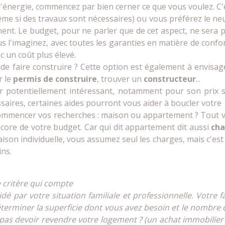
l'énergie, commencez par bien cerner ce que vous voulez. C'e
e si des travaux sont nécessaires) ou vous préférez le neuf 
nt. Le budget, pour ne parler que de cet aspect, ne sera 
 l'imaginez, avec toutes les garanties en matière de confo
c un coût plus élevé.
 de faire construire ? Cette option est également à envisag
r le
permis de construire
, trouver un
constructeur
...
er potentiellement intéressant, notamment pour son prix
ssaires, certaines aides pourront vous aider à boucler votre
ommencer vos recherches : maison ou appartement ? Tout va 
encore de votre budget. Car qui dit appartement dit aussi
cha
son individuelle, vous assumez seul les charges, mais c'est a
ins.
e critère qui compte
é par votre situation familiale et professionnelle. Votre fam
déterminer la superficie dont vous avez besoin et le nombre
pas devoir revendre votre logement ? (un achat immobilier 