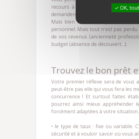
recours à l'emprunt, sera conséque
OK, tout
demandent qu'au moins 10 % de l'opér
Mais bien souvent, le primo-accéda
personnel. Mais tout n'est pas perdu 
de vos revenus (ancienneté professio
budget (absence de découvert…).
Trouvez le bon prêt 
Votre premier réflexe sera de vous a
peut-être pas elle qui vous fera les m
concurrence ! Et surtout faites éta
pourrez ainsi mieux appréhender l
forcément adaptées à votre situation. 
• le type de taux : fixe ou variable.
sécurité et à vouloir savoir où vous a