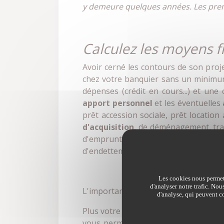
y demeure quelques années. Les prem
Calculez les moyens f
Avoir cerné les contours de son projet
chez votre banquier sans un minimum
dépenses (crédit en cours...) et une
apport personnel
et les éventuelles
prêt accession sociale, prêt location
d'acquisition
, de déménagement, trav
d'emprunt, c'est-à-dire la somme que
d'endettement ne doit pas dépasser 3
Les cookies nous permett
d'analyser notre trafic. Nou
L'important c'est l'apport
d'analyse, qui peuvent co
Plus votre apport personnel sera impo
vous permet de réduire votre effort