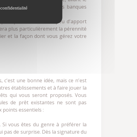
a banque. Généralement, les banques
 confidentialité
apport personnel ou de peu d'apport
era plus particulièrement la pérennité
ier et la façon dont vous gérez votre
, c'est une bonne idée, mais ce n'est
tres établissements et à faire jouer la
prêts qui vous seront proposés. Vous
les de prêt existantes ne sont pas
 points essentiels :
". Si vous êtes du genre à préférer la
ui pas de surprise. Dès la signature du