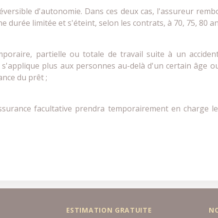
rréversible d'autonomie. Dans ces deux cas, l'assureur remb
e durée limitée et s'éteint, selon les contrats, à 70, 75, 80 an
emporaire, partielle ou totale de travail suite à un accid
e s'applique plus aux personnes au-delà d'un certain âge ou 
ance du prêt ;
 assurance facultative prendra temporairement en charge
ESTIMATION GRATUITE
N