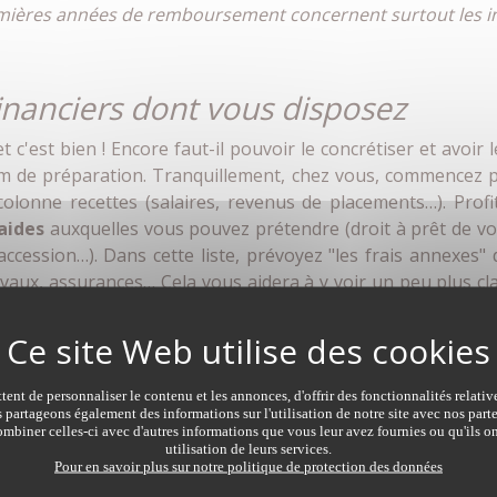
ières années de remboursement concernent surtout les inté
inanciers dont vous disposez
 c'est bien ! Encore faut-il pouvoir le concrétiser et avoir l
 de préparation. Tranquillement, chez vous, commencez p
 colonne recettes (salaires, revenus de placements…). Prof
aides
auxquelles vous pouvez prétendre (droit à prêt de v
 accession…). Dans cette liste, prévoyez "les frais annexes"
aux, assurances… Cela vous aidera à y voir un peu plus clai
 vous pourrez consacrer chaque mois au remboursement de v
0 % de vos ressources mensuelles.
ent de personnaliser le contenu et les annonces, d'offrir des fonctionnalités relati
s partageons également des informations sur l'utilisation de notre site avec nos par
mbiner celles-ci avec d'autres informations que vous leur avez fournies ou qu'ils on
utilisation de leurs services.
rtant et meilleures seront les conditions financières consen
Pour en savoir plus sur notre politique de protection des données
 d'épargne et rassure votre banquier. Plus la somme dont