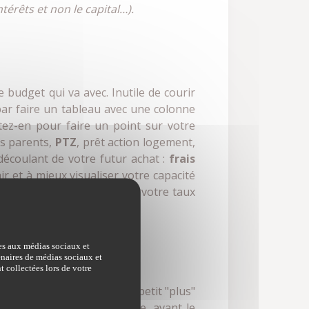
rêts et non le capital…).
e budget qui va avec. Inutile de courir
ar faire un tableau avec une colonne
itez-en pour faire un point sur votre
os parents,
PTZ
, prêt action logement,
 découlant de votre futur achat :
frais
r et à mieux visualiser votre capacité
otre crédit. Dans l'idéal, votre taux
ves aux médias sociaux et
tenaires de médias sociaux et
t collectées lors de votre
ties par votre banque. Ce petit "plus"
 vous disposerez en propre, avant le