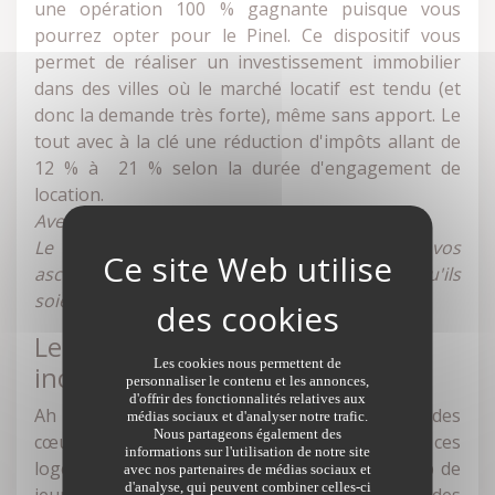
une opération 100 % gagnante puisque vous
pourrez opter pour le Pinel. Ce dispositif vous
permet de réaliser un investissement immobilier
dans des villes où le marché locatif est tendu (et
donc la demande très forte), même sans apport. Le
tout avec à la clé une réduction d'impôts allant de
12 % à 21 % selon la durée d'engagement de
location.
Avec le Pinel, louez en famille
Le Pinel vous autorise à louer le bien à vos
ascendants et descendants (à condition qu'ils
soient détachés de votre foyer fiscal).
Le Denormandie, pour les
Les cookies nous permettent de
inconditionnels de l'ancien
personnaliser le contenu et les annonces,
d'offrir des fonctionnalités relatives aux
Ah le charme de l'ancien et des vieilles pierres des
médias sociaux et d'analyser notre trafic.
Nous partageons également des
cœurs historiques des villes ! Oui mais voilà, ces
informations sur l'utilisation de notre site
logements ont souvent besoin d'un gros coup de
avec nos partenaires de médias sociaux et
d'analyse, qui peuvent combiner celles-ci