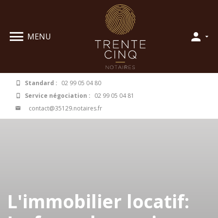
Panneau de gestion des cookies
MENU
Standard :
02 99 05 04 80
Service négociation :
02 99 05 04 81
contact@35129.notaires.fr
L'immobilier locatif: