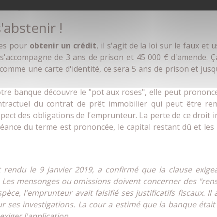
erme pour un crédit en cours.
'abstenir !
tes pour
obtenir un crédit
, il s'agit de la loi sur le faux e
f s'accompagne de 3 ans de prison et 45 000 € d'amende. Ça fa
comme une carte d'identité, ce sera 5 ans de prison et jusq
otre banque découvre le "pot aux roses", elle peut prononc
tractuel du contrat de prêt immobilier qui peut être re
ct des obligations de l'emprunteur. La perte de ce droit i
héance du terme est prononcée, le capital restant dû et les i
t rendu le 9 janvier 2019, a confirmé que la clause ex
gale. Les mensonges ou omissions doivent concerner des "ren
spèce, l'emprunteur avait falsifié ses justificatifs fiscaux.
sur ses investigations. La cour a estimé que la banque étai
exiger l'application.