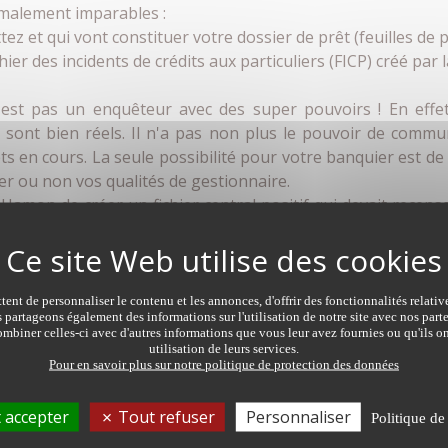
malement imparables :
ez et qui vont constituer votre dossier de prêt (feuilles de p
ichier des incidents de crédits aux particuliers (FICP) créé p
'est pas un enquêteur avec des super pouvoirs ! En effet
e sont bien réels. Il n'a pas non plus le pouvoir de com
êts en cours. La seule possibilité pour votre banquier est 
ier ou non vos qualités de gestionnaire.
i Hamon de créer un fichier central positif qui devait recen
lutter contre le surendettement et empêcher les nouveaux e
tutionnel a estimé que ce fichier portait atteinte au respe
compris, cette relation avec votre banque est basée sur la c
ent de personnaliser le contenu et les annonces, d'offrir des fonctionnalités relati
s partageons également des informations sur l'utilisation de notre site avec nos par
mbiner celles-ci avec d'autres informations que vous leur avez fournies ou qu'ils on
 le FICP
utilisation de leurs services.
Pour en savoir plus sur notre politique de protection des données
emboursée pendant 60 j ;
 accepter
Tout refuser
Personnaliser
Politique de
 de l'emprunteur pour défaut de paiement ;