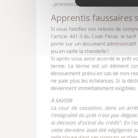
- prononciation de la déchéance du t
Apprentis faussaires s
Si vous falsifiez vos relevés de comp
l'article 441-3 du Code Pénal, le tari
porte sur un document administratif 
jeu en vaille la chandelle !
Si après vous avoir accordé le prêt v
terme. Le terme est un élément con
dénouement prévu en cas de non-respe
ne paie plus les échéances. Si la déc
deviennent immédiatement exigibles.
À SAVOIR
La cour de cassation, dans un arrê
l'intégralité du prêt n'est pas illé
la décision d'octroi du crédit". En l'e
cette dernière avait été négligente 
telle clause dans ses contrats et d'en 