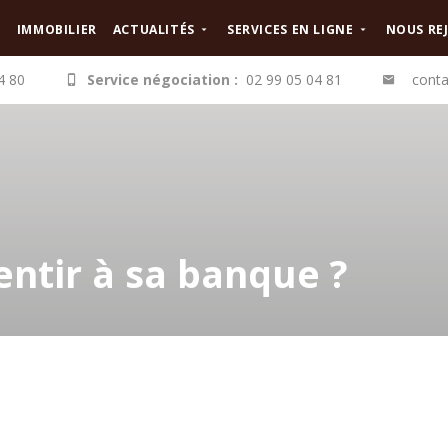
IMMOBILIER
ACTUALITÉS
SERVICES EN LIGNE
NOUS RE
4 80
Service négociation :
02 99 05 04 81
conta
entir à sa banque ?