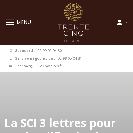
Panneau de gestion des cookies
MENU
Standard :
02 99 05 04 80
Service négociation :
02 99 05 04 81
contact@35129.notaires.fr
La SCI 3 lettres pour