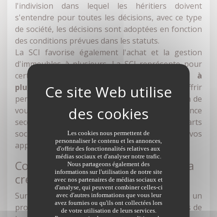
l'indivision dans lequel les héritiers doivent
s'entendre pour toutes les décisions, avec ce type
de société, les décisions sont adoptées en fonction
des conditions prévues dans les statuts.
La SCI favorise également l'achat et la gestion
d'immeubles à plusieurs. La SCI représente pour
certains
l'opportunité d'acheter un bien à
plusieurs
que l'on n'aurait jamais pû s'offrir
personnellement. Cela peut être ainsi l'occasion de
vous regrouper pour acheter une résidence
secondaire ou un immeuble de rapport. Les parts
sociales seront alors réparties en fonction de vos
Les cookies nous permettent de
personnaliser le contenu et les annonces,
apports.
d'offrir des fonctionnalités relatives aux
médias sociaux et d'analyser notre trafic.
Comment faut-il procéder pour la
Nous partageons également des
informations sur l'utilisation de notre site
créer ?
avec nos partenaires de médias sociaux et
d'analyse, qui peuvent combiner celles-ci
Surtout, il convient de faire appel à un
avec d'autres informations que vous leur
avez fournies ou qu'ils ont collectées lors
professionnel du droit pour élaborer les statuts de
de votre utilisation de leurs services.