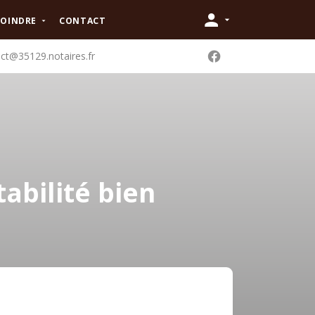
JOINDRE
CONTACT
ct@35129.notaires.fr
abilité bien