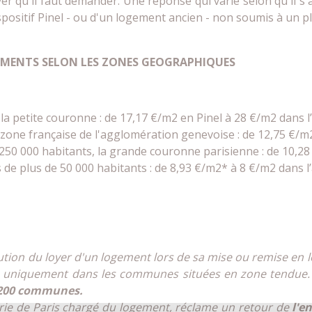
yer qu'il faut demander. Une réponse qui varie selon qu'il s
spositif Pinel - ou d'un logement ancien - non soumis à un pl
EMENTS SELON LES ZONES GEOGRAPHIQUES
la petite couronne : de 17,17 €/m2 en Pinel à 28 €/m2 dans l
t zone française de l'agglomération genevoise : de 12,75 €/m
50 000 habitants, la grande couronne parisienne : de 10,28
e plus de 50 000 habitants : de 8,93 €/m2* à 8 €/m2 dans l
toire : 7 €/m2
lution du loyer d'un logement lors de sa mise ou remise en
que uniquement dans les communes situées en zone tendue.
200 communes.
mairie de Paris chargé du logement, réclame un retour de
l'e