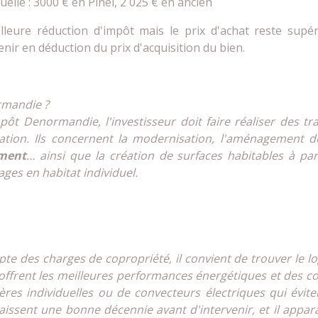
elle : 3000 € en Pinel, 2 025 € en ancien
eure réduction d'impôt mais le prix d'achat reste supéri
nir en déduction du prix d'acquisition du bien.
ormandie ?
pôt Denormandie, l'investisseur doit faire réaliser des 
tion. Ils concernent la modernisation, l'aménagement des
ement
… ainsi que la création de surfaces habitables à pa
rages en habitat individuel.
pte des charges de copropriété, il convient de trouver le
ffrent les meilleures performances énergétiques et des coû
es individuelles ou de convecteurs électriques qui éviten
laissent une bonne décennie avant d'intervenir, et il appar