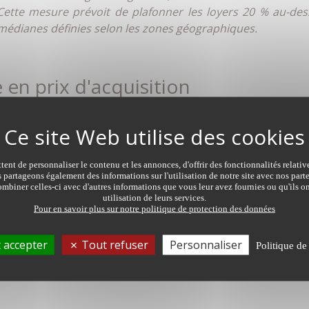
Cette mesure prévoit de plafonner les loyers 20 % au-de
rs médianes définies selon les zones géographiques.
e en prix d'acquisition
re faible et meilleure sera la rentabilité de l'investissement
sur une vague ascendante surtout dans les grandes métropole
oyennes où les tarifs n'ont pas encore flambé. Les loyers peu
ions, mais les prix de l'immobilier y sont presque trois f
ent de personnaliser le contenu et les annonces, d'offrir des fonctionnalités relati
s partageons également des informations sur l'utilisation de notre site avec nos par
ser que 1 190 €/m2 à Limoges ! Force est de constater que 
mbiner celles-ci avec d'autres informations que vous leur avez fournies ou qu'ils on
Voici un exemple pour le vérifier :
utilisation de leurs services.
Pour en savoir plus sur notre politique de protection des données
ARATIF BORDEAUX ET LIMOGES
 accepter
Tout refuser
Personnaliser
Politique de
de 45 m2