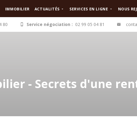
IMMOBILIER
ACTUALITÉS
SERVICES EN LIGNE
NOUS RE
4 80
Service négociation :
02 99 05 04 81
conta
ier - Secrets d'une rent