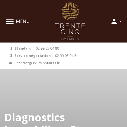
Panneau de gestion des cookies
MENU
Standard :
02 99 05 04 80
Service négociation :
02 99 05 04 81
contact@35129.notaires.fr
Diagnostics