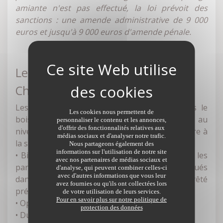
amiante n'est pas effectué, la loi prévoit des
sanctions : une amende administrative de 9 000
euros et jusqu'à 9 000 euros d'amende pénale.
Les termites
Cherchez la petite bête
Les termites sont des insectes présents dans le
Les cookies nous permettent de
bois pouvant provoquer de graves dégâts au
personnaliser le contenu et les annonces,
d'offrir des fonctionnalités relatives aux
niveau de la structure du bâtiment et donc nuire à
médias sociaux et d'analyser notre trafic.
la sécurité des occupants.
Nous partageons également des
informations sur l'utilisation de notre site
• Biens concernés : les maisons individuelles et les
avec nos partenaires de médias sociaux et
parties privatives des lots de copropriétés situés
d'analyse, qui peuvent combiner celles-ci
avec d'autres informations que vous leur
dans une zone déclarée comme infestée par arrêté
avez fournies ou qu'ils ont collectées lors
préfectoral
de votre utilisation de leurs services.
Pour en savoir plus sur notre politique de
• Opérations visées : vente
protection des données
• Durée de validité : 6 mois