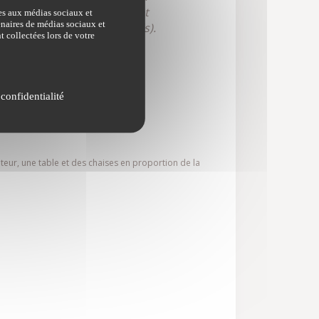
ent général, aménagement et
ves aux médias sociaux et
tenaires de médias sociaux et
ur 5 niveaux (de 1 à 5 épis).
t collectées lors de votre
es
 confidentialité
teur, une table et des chaises en proportion de la