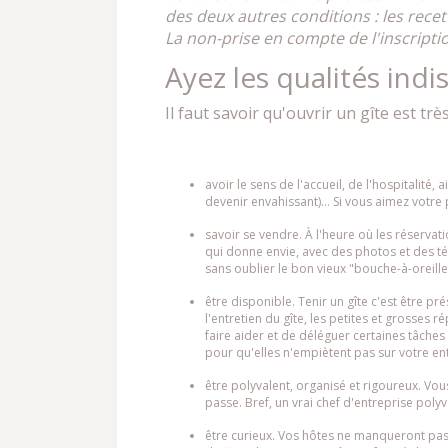
des deux autres conditions : les recet
La non-prise en compte de l'inscripti
Ayez les qualités indi
Il faut savoir qu'ouvrir un gîte est t
avoir le sens de l'accueil, de l'hospitalité
devenir envahissant)… Si vous aimez votre pe
savoir se vendre. À l'heure où les réservat
qui donne envie, avec des photos et des té
sans oublier le bon vieux "bouche-à-oreille"
être disponible. Tenir un gîte c'est être p
l'entretien du gîte, les petites et grosses
faire aider et de déléguer certaines tâches
pour qu'elles n'empiètent pas sur votre ent
être polyvalent, organisé et rigoureux. Vo
passe. Bref, un vrai chef d'entreprise polyv
être curieux. Vos hôtes ne manqueront pas 