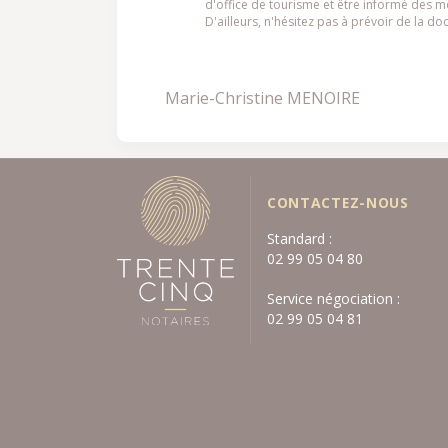
d'office de tourisme et être informé des 
D'ailleurs, n'hésitez pas à prévoir de la do
Marie-Christine MENOIRE
CONTACTEZ-NOUS
Standard :
02 99 05 04 80
Service négociation :
02 99 05 04 81