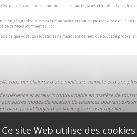
 n'est pas déjà dans votre patrimoine, assurances, taxes et impôts divers, frais 
situation géographique devra être attractive et touristique (proximité de la mer, d
é de services (commerces...) ;
lez à ce que vos futurs locataires ne manquent de rien, que tout soit propre, en
, vous bénéficierez d'une meilleure visibilité et d'une plus
 d'expérience et acteur incontournable en matière de tourisme
aux autres modes de location de vacances pouvant exister 
un bien qui fait l'objet d'un suivi rigoureux et régulier ;
 d'une clientèle de plus en plus exigeante et attentive à sa
uivi personnalisé pour adapter votre hébergement aux évolut
tes vos interrogations qu'elles soient juridiques ou fiscale
s de France®
bénéficie d'un référentiel de classification qui