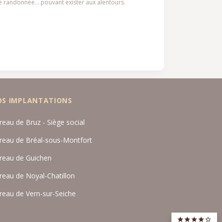
de randonnée… pouvant exister aux alentours.
OS IMPLANTATIONS
reau de Bruz - Siège social
reau de Bréal-sous-Montfort
reau de Guichen
reau de Noyal-Chatillon
reau de Vern-sur-Seiche