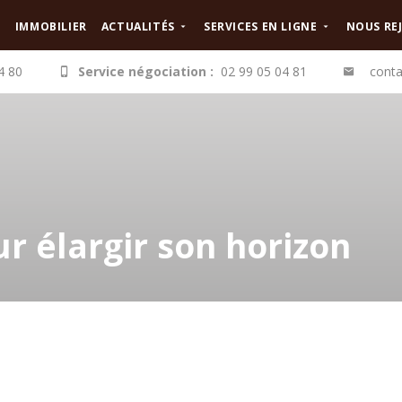
IMMOBILIER
ACTUALITÉS
SERVICES EN LIGNE
NOUS RE
4 80
Service négociation :
02 99 05 04 81
conta
ur élargir son horizon