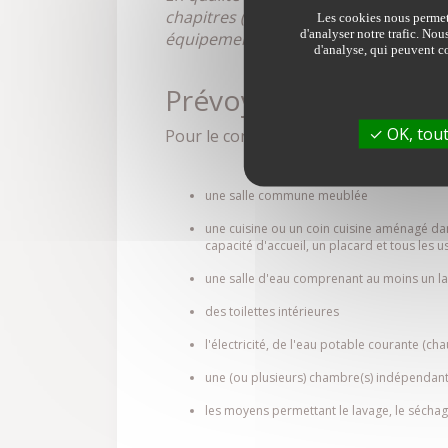
chapitres (environnement/situation/
Les cookies nous permett
d'analyser notre trafic. Nou
équipement par pièce, services, stan
d'analyse, qui peuvent co
Prévoyez un équipem
OK, tout
Pour le confort de vos hôtes, le gîte 
une salle commune meublée
une cuisine ou un coin cuisine aménagé dan
capacité d'accueil, un placard et tous les u
une salle d'eau comprenant au moins un l
des toilettes intérieures
l'électricité, de l'eau potable courante (c
une (ou plusieurs) chambre(s) indépendante
les moyens permettant le lavage, le séchag