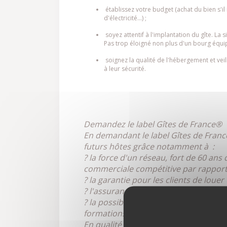
établissez votre budget (achat du bien s'il
d'électricité...) ;
soyez attentif à l'implantation du gîte. La 
Pas trop éloigné non plus d'un bourg équip
soignez la qualité de l'hébergement et veil
à leur sécurité.
Demandez le label Gîtes de France®
En demandant le label Gîtes de France®
futurs hôtes grâce notamment à :
? la force d'un réseau, fort de 60 ans
commerciale compétitive par rapport 
? la garantie pour les clients de louer 
? l'assurance de répondre aux attentes
? la possibilité de bénéficier d'un s
formations, obtenir des réponses à tou
En qualité de label indépendant,
Gîte