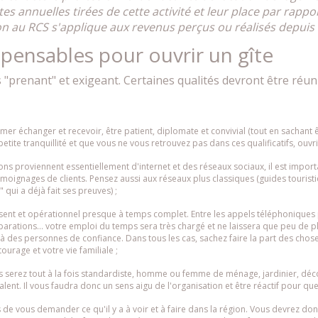
tes annuelles tirées de cette activité et leur place par rappo
on au RCS s'applique aux revenus perçus ou réalisés depuis l
spensables pour ouvrir un gîte
rès "prenant" et exigeant. Certaines qualités devront être ré
, aimer échanger et recevoir, être patient, diplomate et convivial (tout en sachan
tite tranquillité et que vous ne vous retrouvez pas dans ces qualificatifs, ouvrir
ions proviennent essentiellement d'internet et des réseaux sociaux, il est impor
moignages de clients. Pensez aussi aux réseaux plus classiques (guides tourist
 qui a déjà fait ses preuves) ;
résent et opérationnel presque à temps complet. Entre les appels téléphoniques p
 réparations… votre emploi du temps sera très chargé et ne laissera que peu de 
 à des personnes de confiance. Dans tous les cas, sachez faire la part des chose
ourage et votre vie familiale ;
us serez tout à la fois standardiste, homme ou femme de ménage, jardinier, déco
alent. Il vous faudra donc un sens aigu de l'organisation et être réactif pour que 
de vous demander ce qu'il y a à voir et à faire dans la région. Vous devrez don