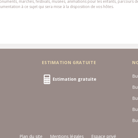
monuments, marchés, festivals, musées, animations pour les enfants, parcours 
cumentation à ce sujet qui sera mise à la disposition de vos hôtes.
ESTIMATION GRATUITE
N
Bu
Estimation gratuite
Bu
Bu
Bu
Bu
Plan du site
Mentions légales
Espace privé