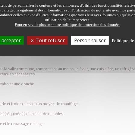
extérieurs, habitabilité, équipements techniques, équipem
ent de personnaliser le contenu et les annonces, d'offrir des fonctionnalités relati
s partageons également des informations sur l'utilisation de notre site avec nos par
ding/décoration) définissant une montée en gamme répartie s
mbiner celles-ci avec d'autres informations que vous leur avez fournies ou qu'ils on
utilisation de leurs services.
Pour en savoir plus sur notre politique de protection des données
ent minimum pour être aux norm
 accepter
Tout refuser
Personnaliser
devra au minimum avoir :
Politique de
s la salle commune, comprenant au moins un évier, une cuisinière, un réfrigéra
stensiles nécessaires
avabo et une douche
haude et froide) ainsi qu'un moyen de chauffage
(s) équipée(s) d'un lit et de meubles
e et le repassage du linge.