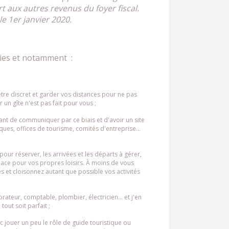
rt aux autres revenus du foyer fiscal.
e 1er janvier 2020.
unies et notamment :
t être discret et garder vos distances pour ne pas
 un gîte n'est pas fait pour vous ;
tant de communiquer par ce biais et d'avoir un site
iques, offices de tourisme, comités d'entreprise…
our réserver, les arrivées et les départs à gérer,
place pour vos propres loisirs. À moins de vous
s et cloisonnez autant que possible vos activités
rateur, comptable, plombier, électricien… et j'en
tout soit parfait ;
c jouer un peu le rôle de guide touristique ou