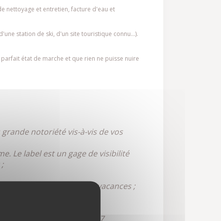
de nettoyage et entretien, facture d'eau et
'une station de ski, d'un site touristique connu...).
 parfait état de marche et que rien ne puisse nuire
 grande notoriété vis-à-vis de vos
. Le label est un gage de visibilité
;
 qualité de vie pendant les vacances ;
ions du marché, suivre des
s.
 lui est propre, composé de 7