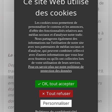
capacités financières et vos besoins. Inutile de
voir trop grand, trop atypique, trop éloigné
de tout… Un appartement bien situé, dans
une grande ville ou à proximité, séduira plus
Les cookies nous permettent de
qu'une vieille maison au fond des bois
personnaliser le contenu et les annonces,
d'offrir des fonctionnalités relatives aux
nécessitant de lourds travaux. Un bien facile à
médias sociaux et d'analyser notre trafic.
revendre sera un atout supplémentaire pour
Nous partageons également des
informations sur l'utilisation de notre site
rassurer l'établissement prêteur.
avec nos partenaires de médias sociaux et
d'analyse, qui peuvent combiner celles-ci
La domiciliation de revenus
avec d'autres informations que vous leur
avez fournies ou qu'ils ont collectées lors
de votre utilisation de leurs services.
Depuis la loi relative à la croissance et la
Pour en savoir plus sur notre politique de
transformation des entreprises (loi Pacte) de 2019,
protection des données
les banques ne peuvent plus imposer aux
emprunteurs de transférer leur salaire dans leurs
OK, tout accepter
établissements lorsqu'elles octroient un crédit
Tout refuser
immobilier. La domiciliation des revenus fait
dorénavant partie des arguments pour mettre en
Personnaliser
concurrence les banques et négocier les
Politique de confidentialité