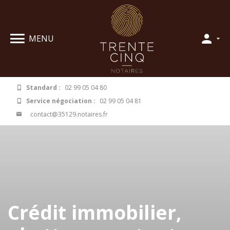
Panneau de gestion des cookies
MENU
Standard :
02 99 05 04 80
Service négociation :
02 99 05 04 81
contact@35129.notaires.fr
Crédit immobilier,