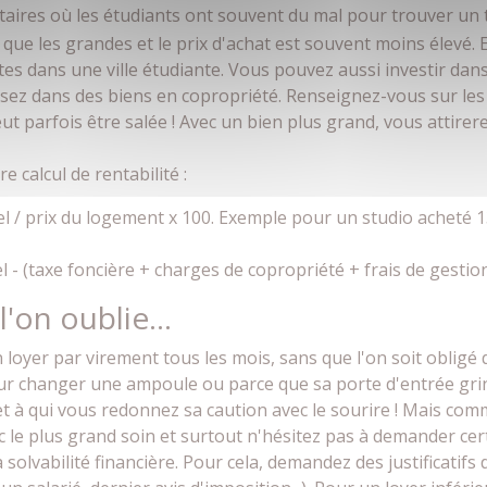
sitaires où les étudiants ont souvent du mal pour trouver un t
que les grandes et le prix d'achat est souvent moins élevé. E
 êtes dans une ville étudiante. Vous pouvez aussi investir da
ssez dans des biens en copropriété. Renseignez-vous sur les 
ut parfois être salée ! Avec un bien plus grand, vous attirere
e calcul de rentabilité :
uel / prix du logement x 100. Exemple pour un studio acheté 1
el - (taxe foncière + charges de copropriété + frais de gestio
l'on oublie…
on loyer par virement tous les mois, sans que l'on soit obligé 
r changer une ampoule ou parce que sa porte d'entrée grince
l et à qui vous redonnez sa caution avec le sourire ! Mais com
c le plus grand soin et surtout n'hésitez pas à demander cert
solvabilité financière. Pour cela, demandez des justificatifs 