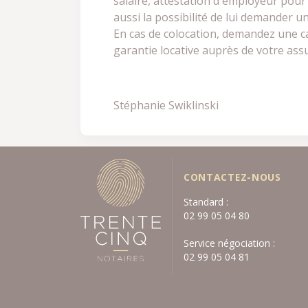
salaire, attestation d'employeur pour u
aussi la possibilité de lui demander un
En cas de colocation, demandez une ca
garantie locative auprès de votre ass
Stéphanie Swiklinski
CONTACTEZ-NOUS
Standard :
02 99 05 04 80
Service négociation :
02 99 05 04 81