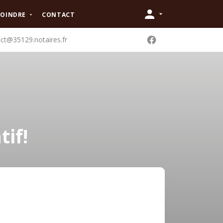
JOINDRE
CONTACT
ct@35129.notaires.fr
tif!