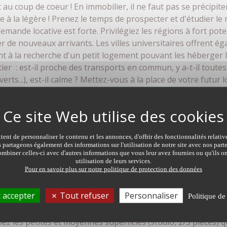
 au coup de coeur ! En immobilier, il ne faut pas se précipite
e à la légère ! Prenez le temps de prospecter et d'étudier l
mande locative est forte. Privilégiez les régions à fort pot
er de nouveaux arrivants. Les villes universitaires offrent é
ent à la recherche d'un petit logement pouvant les héberger l
tier : est-il proche des transports en commun, y a-t-il toute
rts...), est-il calme ? Mettez-vous à la place de votre futur
ar ce bien n'est pas destiné à être votre résidence principale. 
ent de personnaliser le contenu et les annonces, d'offrir des fonctionnalités relati
 moi-même ma location", la proximité de votre achat est essen
s partageons également des informations sur l'utilisation de notre site avec nos par
mbiner celles-ci avec d'autres informations que vous leur avez fournies ou qu'ils on
vous investissez,
utilisation de leurs services.
ment intervenir en cas de problème,
Pour en savoir plus sur notre politique de protection des données
 états des lieux d'entrée et de sortie.
 accepter
Tout refuser
Personnaliser
Politique de
 surface et rentabilité
giez les petites et moyennes superficies (studio, 2/3 pièces)