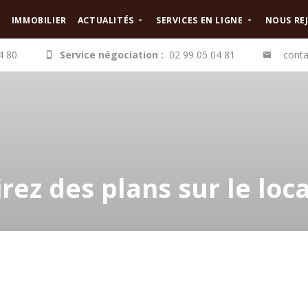
IMMOBILIER
ACTUALITÉS
SERVICES EN LIGNE
NOUS RE
4 80
Service négociation :
02 99 05 04 81
conta
rez des plans sur le loca