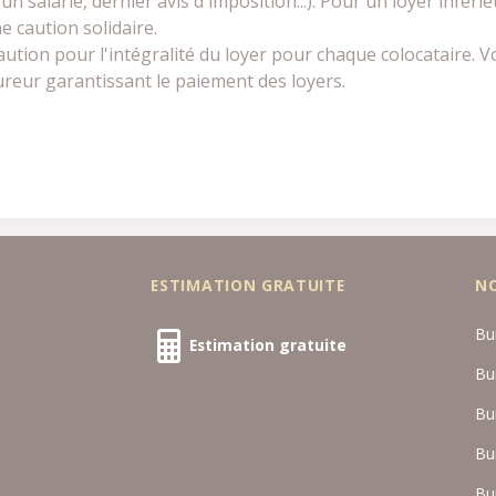
n salarié, dernier avis d'imposition...). Pour un loyer inféri
e caution solidaire.
ution pour l'intégralité du loyer pour chaque colocataire. 
ureur garantissant le paiement des loyers.
ESTIMATION GRATUITE
N
Bu
Estimation gratuite
Bu
Bu
Bu
Bu