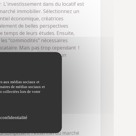
r. L'investissement dans du locatif est
e marché immobilier. Sélectionnez un
entiel économique, créatrices
galement de belles perspectives
e temps de leurs études. Ensuite,
s les "commodités" nécessaires
 locataire. Mais pas trop cependant !
Il doit convenir et plaire à un
ves aux médias sociaux et
tielle pour 3 raisons :
tenaires de médias sociaux et
t collectées lors de votre
 confidentialité
 qui composent l'essentiel du marché