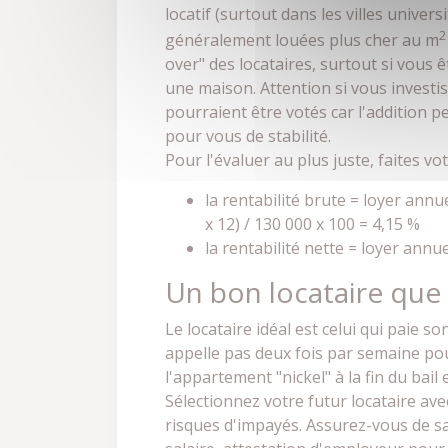
locatif (surtout dans les villes univer
2
généralement louées plus cher au m
over" des locataires, surtout si vous
une maison. Attention si vous investi
pourraient être votés car l'addition pe
pour vous de stabilité.
Pour l'évaluer au plus juste, faites votr
la rentabilité brute = loyer ann
x 12) / 130 000 x 100 = 4,15 %
la rentabilité nette = loyer annu
Un bon locataire que 
Le locataire idéal est celui qui paie s
appelle pas deux fois par semaine pou
l'appartement "nickel" à la fin du bai
Sélectionnez votre futur locataire ave
risques d'impayés. Assurez-vous de sa 