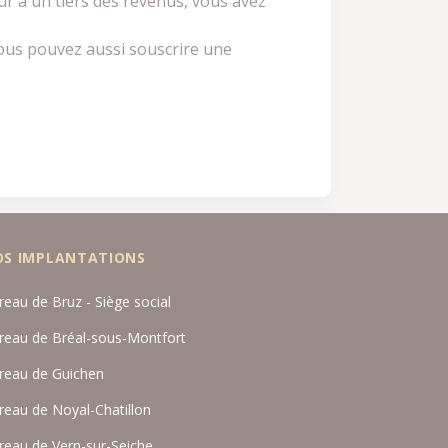
eur à un tiers des revenus, vous avez
Vous pouvez aussi souscrire une
OS IMPLANTATIONS
reau de Bruz - Siège social
reau de Bréal-sous-Montfort
reau de Guichen
reau de Noyal-Chatillon
reau de Vern-sur-Seiche