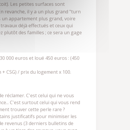
oit). Les petites surfaces sont
n revanche, il y a un plus grand "turn
ns un appartement plus grand, voire
travaux déjà effectués et ceux qui
z plutôt des familles ; ce sera un gage
30 000 euros et loué 450 euros : (450
n + CSG) / prix du logement x 100.
de réclamer. C'est celui qui ne vous
... C'est surtout celui qui vous rend
ment trouver cette perle rare ?
ains justificatifs pour minimiser les
de revenus (3 derniers bulletins de