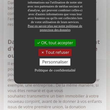
Dans le cas d'une donation résiduelle, le premier
informations sur l'utilisation de notre site
avec nos partenaires de médias sociaux et
bénéficiaire n'a pas cette obligation de
d'analyse, qui peuvent combiner celles-ci
conservation. Il peut disposer du bien comme il
avec d'autres informations que vous leur
l'entend, mais a l'obligation de transmettre ce qui
avez fournies ou qu'ils ont collectées lors
de votre utilisation de leurs services.
reste de l'héritage au moment de son décès.
Pour en savoir plus sur notre politique de
protection des données
Dans quels cas est-il intéressant
OK, tout accepter
d'utiliser la donation graduelle
Tout refuser
ou résiduelle ?
Personnaliser
Il est opportun d'utiliser la donation graduelle
pour conserver un bien dans la famille. Vous
Politique de confidentialité
pouvez ainsi contrôler en quelque sorte sa
destinée. Cela peut être une maison de famille par
exemple, une entreprise... De la même manière, si
vous êtes remarié et que vous
souhaitez transmettre un bien immobilier à votre
nouveau conjoint, avant de le donner à vos enfants
issus de votre première union, la donation