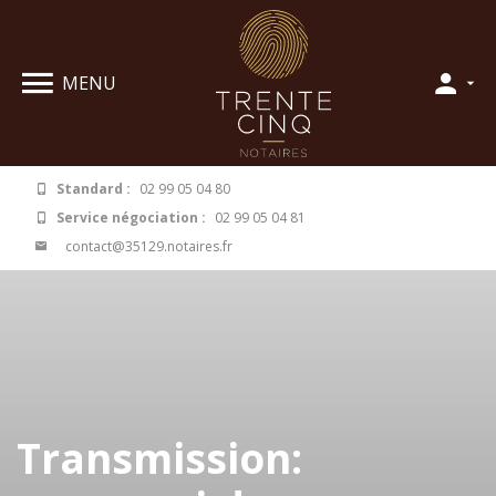
Panneau de gestion des cookies
MENU
Standard :
02 99 05 04 80
Service négociation :
02 99 05 04 81
contact@35129.notaires.fr
Transmission: