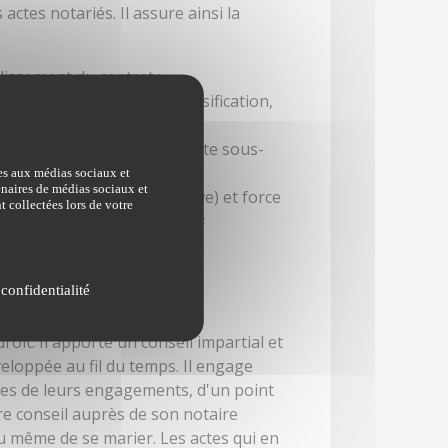
actes notariés. Il assure ainsi la
blissement du contrat ;
ui rend impossible toute falsification,
ine", à la différence de l'acte sous-
ves aux médias sociaux et
tenaires de médias sociaux et
ce probante
(valeur de preuve) et force
t collectées lors de votre
ar exemple), sans passer par
 confidentialité
roit. Il apporte un conseil impartial et
veloppée au fil du temps. Il engage
ences de leurs engagements, d'un point
ndre conseil auprès de son notaire
ou même de se marier. Les actes qui en