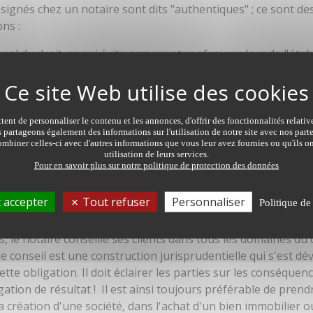
ignés chez un notaire sont dits "authentiques" ; ce sont des 
ns :
nel du droit, ce qui évite erreurs et confusions lors de l'éta
'acte concerne des mineurs) par le notaire qui l'a rédigé, ce q
 toujours en demander une copie.
 sa date sont incontestables. L'acte authentique a "date certa
é, doit être enregistré ;
ent de personnaliser le contenu et les annonces, d'offrir des fonctionnalités relati
s partageons également des informations sur l'utilisation de notre site avec nos par
se suffit à lui-même. Au même titre qu'un jugement, il a for
mbiner celles-ci avec d'autres informations que vous leur avez fournies ou qu'ils on
urir directement aux procédures d'exécution forcée (saisie p
utilisation de leurs services.
Pour en savoir plus sur notre politique de protection des données
e.
 accepter
Tout refuser
Personnaliser
Politique de
voir de conseil
 le notaire conseille ses clients dans tous les domaines du d
e conseil est une construction jurisprudentielle qui s'est dé
ette obligation. Il doit éclairer les parties sur les conséqu
bligation de résultat ! Il est ainsi toujours préférable de pre
a création d'une société, dans l'achat d'un bien immobilier 