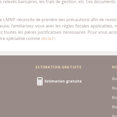
es relevés bancaires, les frais de gestion, etc. Ces document
e LMNP nécessite de prendre des précautions afin de rester 
use, familiarisez-vous avec les règles fiscales applicables, r
 toutes les pièces justificatives nécessaires. Pour vous acc
ire spécialisé comme
decla.fr
.
ESTIMATION GRATUITE
N
Bu
Estimation gratuite
Bu
Bu
Bu
Bu