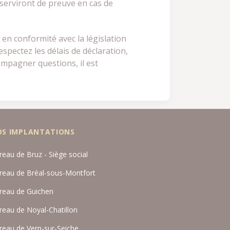
s serviront de preuve en cas de
en conformité avec la législation
espectez les délais de déclaration,
ompagner questions, il est
OS IMPLANTATIONS
reau de Bruz - Siège social
reau de Bréal-sous-Montfort
reau de Guichen
reau de Noyal-Chatillon
reau de Vern-sur-Seiche