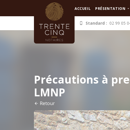
Panneau de gestion des cookies
ACCUEIL
PRÉSENTATION
Standard :
02 99 05 0
Précautions à pr
LMNP
Retour