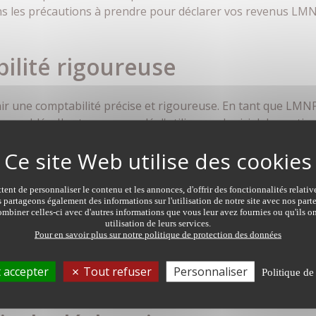
ons les précautions à prendre pour déclarer vos revenus LM
ilité rigoureuse
ir une comptabilité précise et rigoureuse. En tant que LMN
on meublée. Il est recommandé d'utiliser un logiciel de gestio
er que toutes les transactions sont correctement enregistr
s fiscales applicables :
ent de personnaliser le contenu et les annonces, d'offrir des fonctionnalités relati
s partageons également des informations sur l'utilisation de notre site avec nos par
mbiner celles-ci avec d'autres informations que vous leur avez fournies ou qu'ils on
utilisation de leurs services.
es règles fiscales spécifiques au régime LMNP. Assurez-vous 
Pour en savoir plus sur notre politique de protection des données
gime, ainsi que les différentes charges déductibles. Familia
gime réel) et choisissez celui qui vous convient le mieux en 
 accepter
Tout refuser
Personnaliser
Politique de