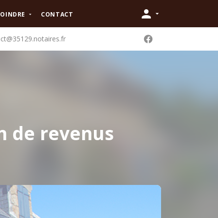
JOINDRE
CONTACT
ct@35129.notaires.fr
on de revenus