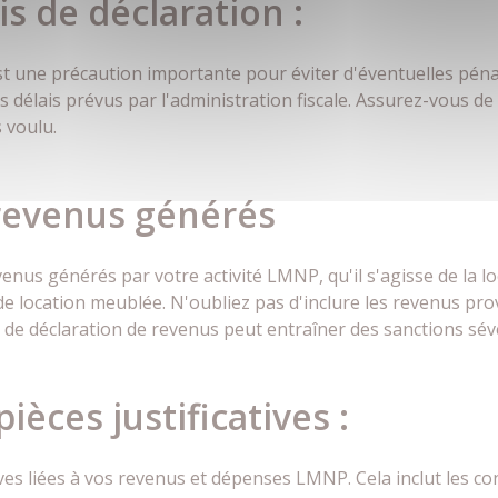
is de déclaration :
st une précaution importante pour éviter d'éventuelles pénal
 délais prévus par l'administration fiscale. Assurez-vous de 
 voulu.
 revenus générés
evenus générés par votre activité LMNP, qu'il s'agisse de la lo
e location meublée. N'oubliez pas d'inclure les revenus pr
n de déclaration de revenus peut entraîner des sanctions sév
ièces justificatives :
ives liées à vos revenus et dépenses LMNP. Cela inclut les con