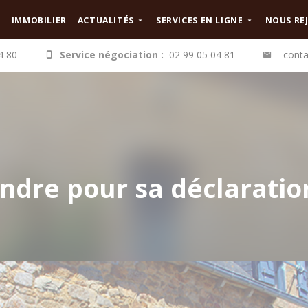
IMMOBILIER
ACTUALITÉS
SERVICES EN LIGNE
NOUS RE
4 80
Service négociation :
02 99 05 04 81
conta
endre pour sa déclarati