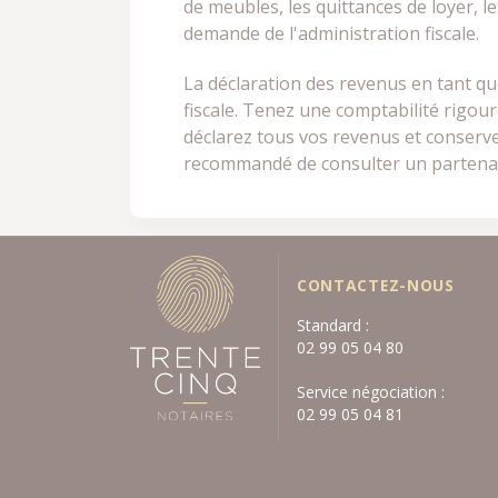
de meubles, les quittances de loyer, l
demande de l'administration fiscale.
La déclaration des revenus en tant qu
fiscale. Tenez une comptabilité rigoure
déclarez tous vos revenus et conservez
recommandé de consulter un partena
CONTACTEZ-NOUS
Standard :
02 99 05 04 80
Service négociation :
02 99 05 04 81