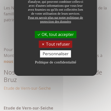
d'analyse, qui peuvent combiner celles-ci
avec d'autres informations que vous leur
Les Notaires de Bruz, agissent également en droit de la
avez fournies ou qu'ils ont collectées lors
famille, de l’entreprise, ainsi que dans la gestion
de votre utilisation de leurs services.
Pour en savoir plus sur notre politique de
patrimoniale.
protection des données
OK, tout accepter
Tout refuser
Pour tout projet d’achat immobilier à Breal Sous
Personnaliser
Montfort, Guichen et Vern sur Seiche, n’hésitez pas à
nous joindre
!
Politique de confidentialité
Nos études – Notaires Associés de
Bruz
Etude de Vern-sur-Seiche
Etude de Vern-sur-Seiche