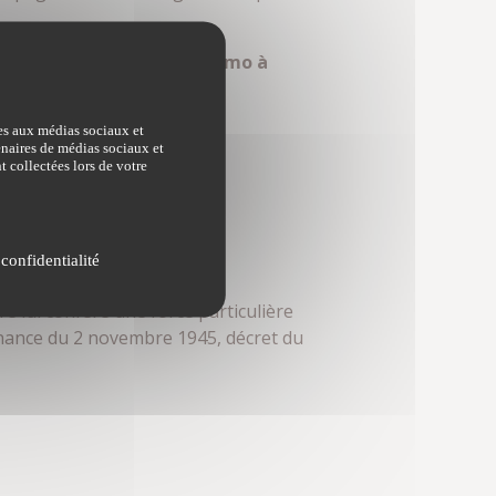
ce d’annonces et
gestion immo à
ves aux médias sociaux et
tenaires de médias sociaux et
t collectées lors de votre
 confidentialité
re lui confère une force particulière
onnance du 2 novembre 1945, décret du