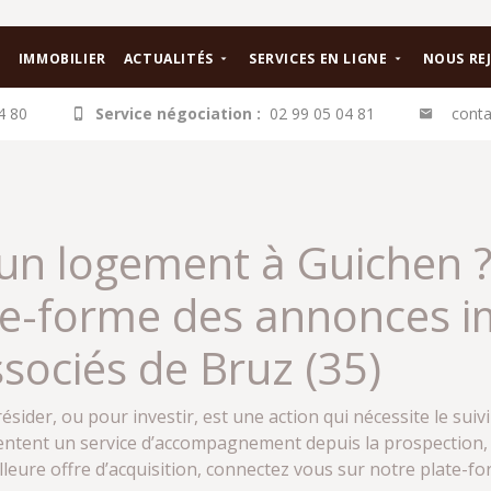
IMMOBILIER
ACTUALITÉS
SERVICES EN LIGNE
NOUS RE
4 80
Service négociation :
02 99 05 04 81
conta
un logement à Guichen 
ate-forme des annonces i
sociés de Bruz (35)
résider, ou pour investir, est une action qui nécessite le suiv
ntent un service d’accompagnement depuis la prospection, j
illeure offre d’acquisition, connectez vous sur notre plate-f