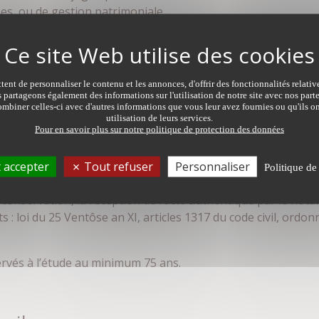
ses, ou de gestion patrimoniale.
virage de la sécurité immobilière, faites appel à notre servi
 faire part de votre problématique au :
02 99 05 04 80
.
ent de personnaliser le contenu et les annonces, d'offrir des fonctionnalités relati
s partageons également des informations sur l'utilisation de notre site avec nos par
mbiner celles-ci avec d'autres informations que vous leur avez fournies ou qu'ils on
utilisation de leurs services.
Pour en savoir plus sur notre politique de protection des données
 accepter
Tout refuser
Personnaliser
 l’acte authentique
Politique de
conservation, la réception de l’acte authentique par le notai
 : loi du 25 Ventôse an XI, articles 1317 du code civil, ord
ervés à l’étude au minimum 75 ans.