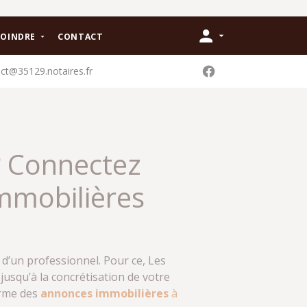
JOINDRE
CONTACT
ct@35129.notaires.fr
? Connectez
mmobilières
i d’un professionnel. Pour ce, Les
usqu’à la concrétisation de votre
orme des
annonces immobilières
à