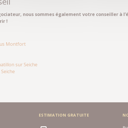
eil
gociateur, nous sommes également votre conseiller à l’
ir !
ous Montfort
tillon sur Seiche
 Seiche
ESTIMATION GRATUITE
N
Bu