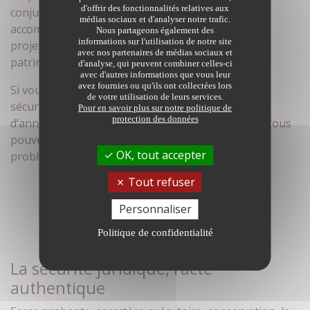
d'offrir des fonctionnalités relatives aux
conjugue présent non seulement en achat et
médias sociaux et d'analyser notre trafic.
accompagnement. Mais également pour tous vos
Nous partageons également des
informations sur l'utilisation de notre site
projets familiaux, d’entreprises, ou de gestion
avec nos partenaires de médias sociaux et
patrimoniale.
d'analyse, qui peuvent combiner celles-ci
avec d'autres informations que vous leur
avez fournies ou qu'ils ont collectées lors
Si vous aussi vous désirez prendre le virage de la
de votre utilisation de leurs services.
sécurité immobilière, faites appel à notre service
Pour en savoir plus sur notre politique de
protection des données
d’annonces et
gestion immo à Vern sur Seiche
. Vous
pouvez également nous faire part de votre
OK, tout accepter
problématique au :
02 99 05 04 80
.
Tout refuser
Personnaliser
Politique de confidentialité
La sécurité juridique, l’acte
authentique